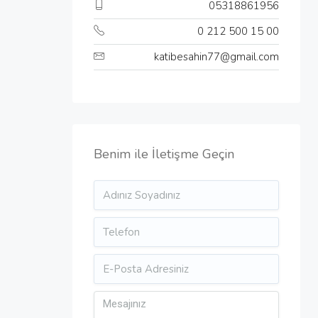
05318861956
0 212 500 15 00
katibesahin77@gmail.com
Benim ile İletişme Geçin