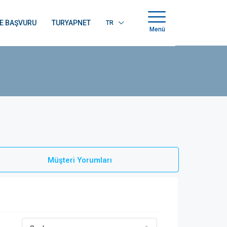
E BAŞVURU
TURYAPNET
TR
Menü
Müşteri Yorumları