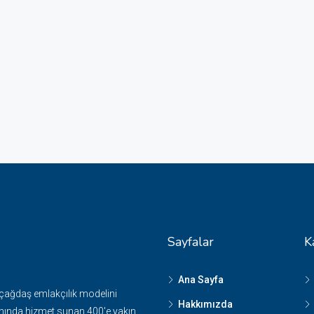
Sayfalar
K
Ana Sayfa
 çağdaş emlakçılık modelini
Hakkımızda
nında hizmet sunan 400'e yakın