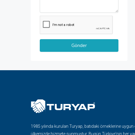
1985 yılında kurulan Turyap, batıdaki örneklerine uygun
ülkemizde hizmete sunmuştur. Bugün Türkiye'nin her ya