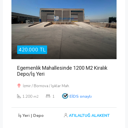
420.000 TL
Egemenlik Mahallesinde 1200 M2 Kiralık
Depo/İş Yeri
İzmir / Bornova / Işıklar Mah.
1.200
1
EİDS onaylı
m2
İş Yeri | Depo
ATILALTUĞ ALAKENT