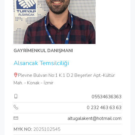
GAYRİMENKUL DANIŞMANI
Alsancak Temsilciliği
Plevne Bulvarı No:1 K.1 D.2 Beşerler Apt.-Kültür
Mah. - Konak - İzmir
05534636363
0 232 463 63 63
altugalakent@hotmail.com
MYK NO:
2025102545