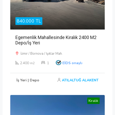
840.000 TL
Egemenlik Mahallesinde Kiralık 2400 M2
Depo/İş Yeri
İzmir / Bornova / Işıklar Mah.
2.400
1
EİDS onaylı
m2
İş Yeri | Depo
ATILALTUĞ ALAKENT
Kiralık