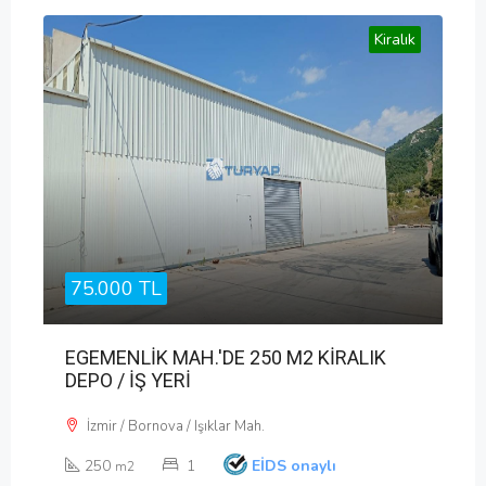
Kiralık
75.000 TL
EGEMENLİK MAH.'DE 250 M2 KİRALIK
DEPO / İŞ YERİ
İzmir / Bornova / Işıklar Mah.
250
1
EİDS onaylı
m2