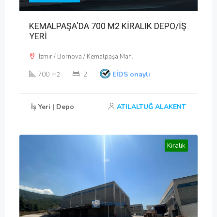
KEMALPAŞA'DA 700 M2 KİRALIK DEPO/İŞ
YERİ
İzmir / Bornova / Kemalpaşa Mah.
700
2
EİDS onaylı
m2
İş Yeri | Depo
ATILALTUĞ ALAKENT
Kiralık