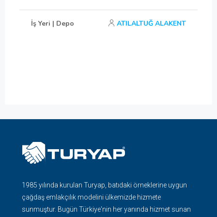
İş Yeri | Depo
ATILALTUĞ ALAKENT
1985 yılında kurulan Turyap, batıdaki örneklerine uygun
çağdaş emlakçılık modelini ülkemizde hizmete
sunmuştur. Bugün Türkiye'nin her yanında hizmet sunan