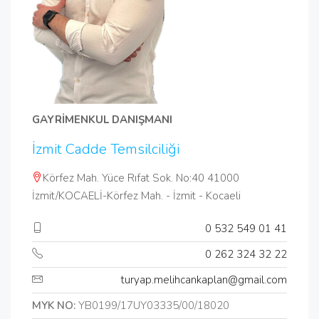
GAYRİMENKUL DANIŞMANI
İzmit Cadde Temsilciliği
Körfez Mah. Yüce Rıfat Sok. No:40 41000
İzmit/KOCAELİ-Körfez Mah. - İzmit - Kocaeli
0 532 549 01 41
0 262 324 32 22
turyap.melihcankaplan@gmail.com
MYK NO:
YB0199/17UY03335/00/18020