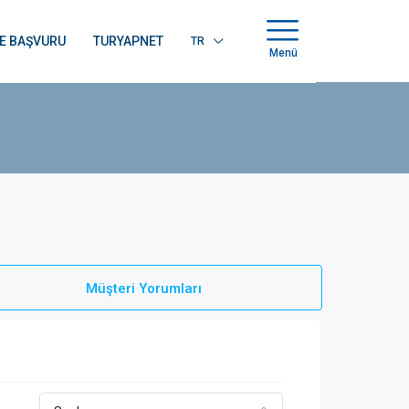
E BAŞVURU
TURYAPNET
TR
Menü
Müşteri Yorumları