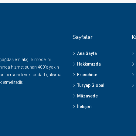
Sayfalar
K
Ana Sayfa
 çağdaş emlakçılık modelini
Hakkımızda
nında hizmet sunan 400'e yakın
n personeli ve standart çalışma
Franchise
k etmektedir.
Turyap Global
Müzayede
İletişim