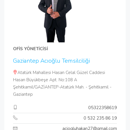
OFİS YÖNETİCİSİ
Gaziantep Acıoğlu Temsilciliği
Atatürk Mahallesi Hasan Celal Güzel Caddesi
Hasan Büyükbeşe Apt. No:108 A
Şehitkamil/GAZİANTEP-Atatürk Mah. - Şehitkamil -
Gaziantep
05322358619
0 532 235 86 19
aciogluhakan27@gmail.com