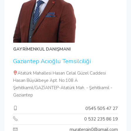
GAYRİMENKUL DANIŞMANI
Gaziantep Acıoğlu Temsilciliği
Atatürk Mahallesi Hasan Celal Güzel Caddesi
Hasan Büyükbeşe Apt. No:108 A
Şehitkamil/GAZİANTEP-Atatürk Mah. - Şehitkamil -
Gaziantep
0545 505 47 27
0 532 235 86 19
muratergin0@gmail.com