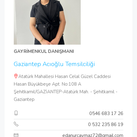
GAYRİMENKUL DANIŞMANI
Gaziantep Acıoğlu Temsilciliği
Atatürk Mahallesi Hasan Celal Güzel Caddesi
Hasan Büyükbeşe Apt. No:108 A
Şehitkamil/GAZİANTEP-Atatürk Mah. - Şehitkamil -
Gaziantep
0546 683 17 26
0 532 235 86 19
edanurcaymaz72@gmail.com