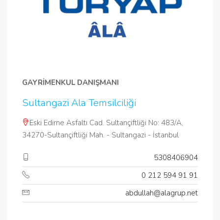
GAYRİMENKUL DANIŞMANI
Sultangazi Ala Temsilciliği
Eski Edirne Asfaltı Cad. Sultançiftliği No: 483/A,
34270-Sultançiftliği Mah. - Sultangazi - İstanbul
5308406904
0 212 594 91 91
abdullah@alagrup.net