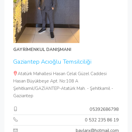
GAYRİMENKUL DANIŞMANI
Gaziantep Acıoğlu Temsilciliği
Atatürk Mahallesi Hasan Celal Güzel Caddesi
Hasan Büyükbeşe Apt. No:108 A
Şehitkamil/GAZİANTEP-Atatürk Mah. - Şehitkamil -
Gaziantep
05392686798
0 532 235 86 19
baylarx@hotmail.com