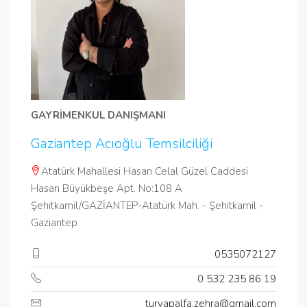
GAYRİMENKUL DANIŞMANI
Gaziantep Acıoğlu Temsilciliği
Atatürk Mahallesi Hasan Celal Güzel Caddesi
Hasan Büyükbeşe Apt. No:108 A
Şehitkamil/GAZİANTEP-Atatürk Mah. - Şehitkamil -
Gaziantep
0535072127
0 532 235 86 19
turyapalfa.zehra@gmail.com