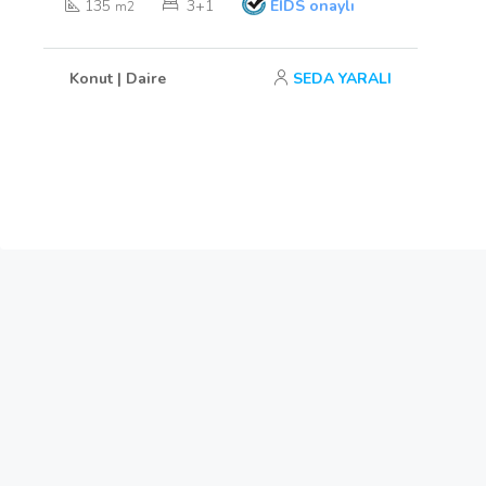
135
3+1
EİDS onaylı
m2
Konut | Daire
SEDA YARALI