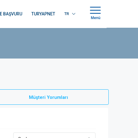
E BAŞVURU
TURYAPNET
TR
Menü
Müşteri Yorumları