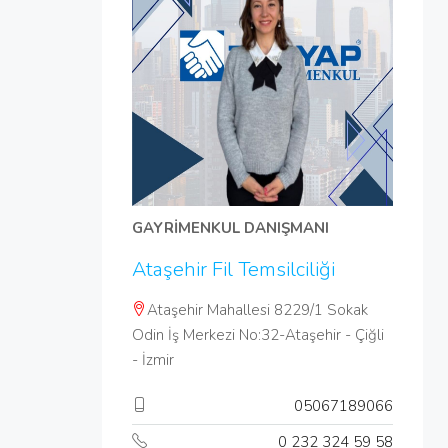
GAYRİMENKUL DANIŞMANI
Ataşehir Fil Temsilciliği
Ataşehir Mahallesi 8229/1 Sokak
Odin İş Merkezi No:32-Ataşehir - Çiğli
- İzmir
05067189066
0 232 324 59 58