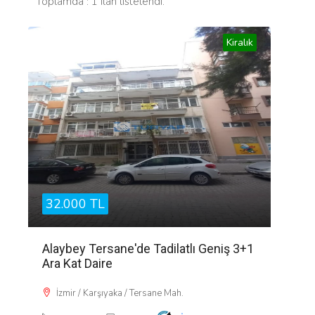
Toplamda : 1 ilan listelendi.
Kiralık
32.000 TL
Alaybey Tersane'de Tadilatlı Geniş 3+1
Ara Kat Daire
İzmir / Karşıyaka / Tersane Mah.