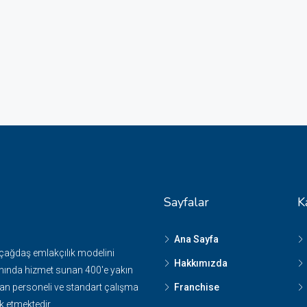
Sayfalar
K
Ana Sayfa
 çağdaş emlakçılık modelini
Hakkımızda
nında hizmet sunan 400'e yakın
n personeli ve standart çalışma
Franchise
k etmektedir.