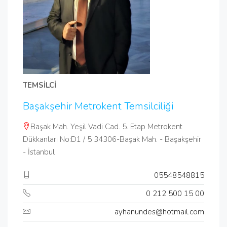
TEMSİLCİ
Başakşehir Metrokent Temsilciliği
Başak Mah. Yeşil Vadi Cad. 5. Etap Metrokent
Dükkanları No:D1 / 5 34306-Başak Mah. - Başakşehir
- İstanbul
05548548815
0 212 500 15 00
ayhanundes@hotmail.com