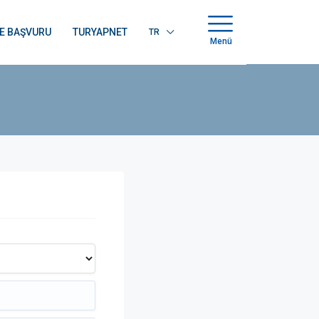
E BAŞVURU
TURYAPNET
TR
Menü