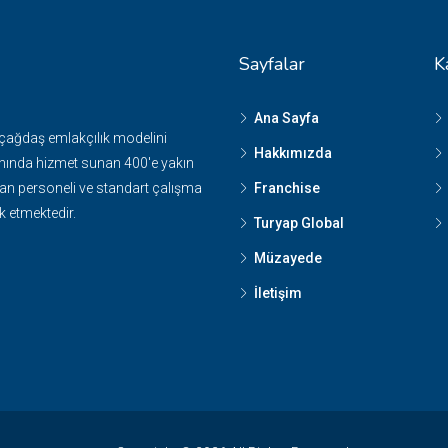
Sayfalar
K
Ana Sayfa
 çağdaş emlakçılık modelini
Hakkımızda
nında hizmet sunan 400'e yakın
n personeli ve standart çalışma
Franchise
k etmektedir.
Turyap Global
Müzayede
İletişim