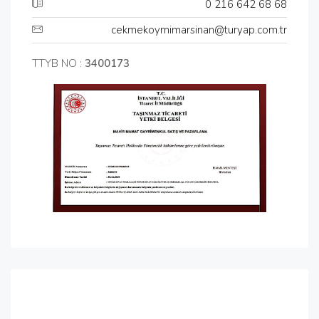
0 216 642 68 68
cekmekoymimarsinan@turyap.com.tr
TTYB NO :
3400173