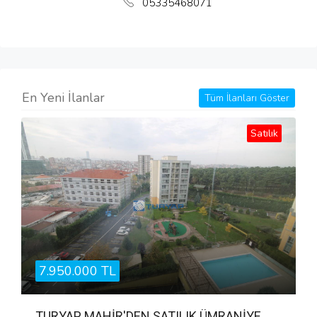
05335468071
En Yeni İlanlar
Tüm İlanları Göster
Satılık
7.950.000 TL
TURYAP MAHİR'DEN SATILIK ÜMRANİYE