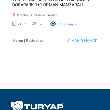
DORAPARK 1+1 ORMAN MANZARALI
İstanbul / Ümraniye / İnkılap
68
1+1
EİDS onaylı
m2
Konut | Residence
MAHİR MAMAT