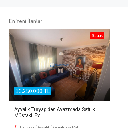
En Yeni İlanlar
Satılık
13.250.000 TL
Ayvalık Turyap'dan Ayazmada Satılık
Müstakil Ev
Balıkesir / Ayvalık / Kemalpaşa Mah.