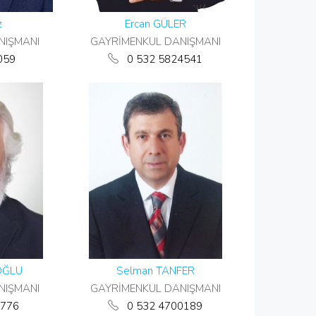
z
Ercan GÜLER
NIŞMANI
GAYRİMENKUL DANIŞMANI
059
0 532 5824541
OĞLU
Selman TANFER
NIŞMANI
GAYRİMENKUL DANIŞMANI
776
0 532 4700189