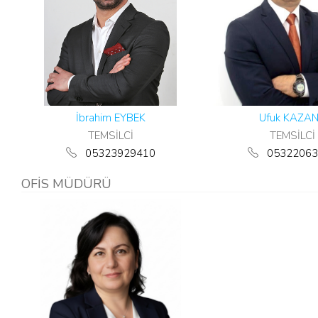
İbrahim EYBEK
Ufuk KAZA
TEMSİLCİ
TEMSİLCİ
05323929410
05322063
OFİS MÜDÜRÜ