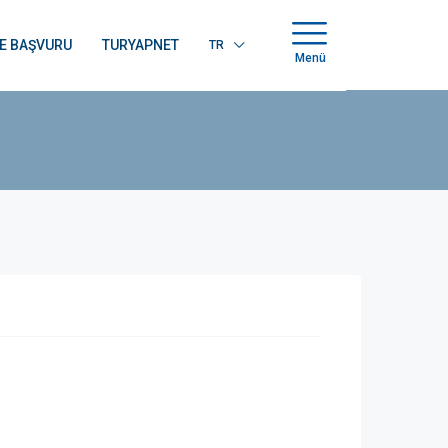
E BAŞVURU
TURYAPNET
TR
Menü