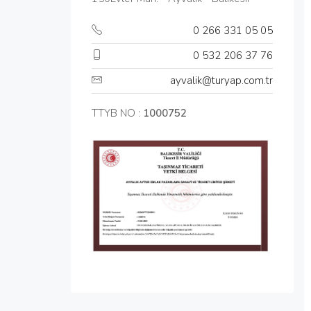
0 266 331 05 05
0 532 206 37 76
ayvalik@turyap.com.tr
TTYB NO :
1000752