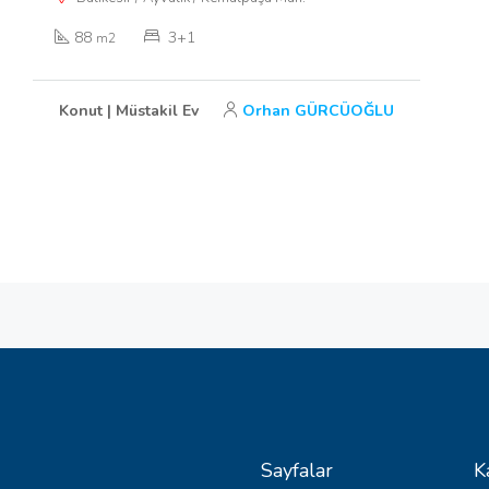
88
3+1
m2
Konut | Müstakil Ev
Orhan GÜRCÜOĞLU
Sayfalar
K