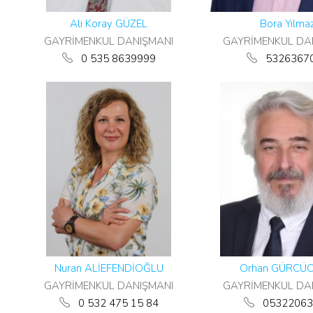
Ali Koray GÜZEL
Bora Yılma
GAYRİMENKUL DANIŞMANI
GAYRİMENKUL DA
0 535 8639999
5326367
Nuran ALİEFENDİOĞLU
Orhan GÜRCÜ
GAYRİMENKUL DANIŞMANI
GAYRİMENKUL DA
0 532 475 15 84
05322063