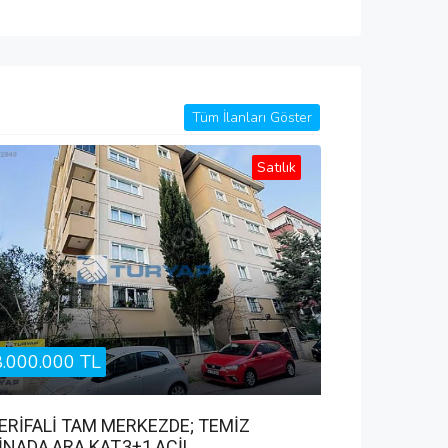
Tüm İlanları Göster
Satılık
8.000.000 TL
ERİFALİ TAM MERKEZDE; TEMİZ
İNADA,ARA KAT,3+1,ACİL