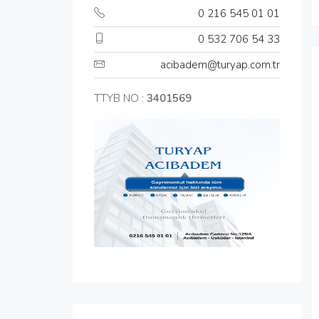
0 216 545 01 01
0 532 706 54 33
acibadem@turyap.com.tr
TTYB NO :
3401569