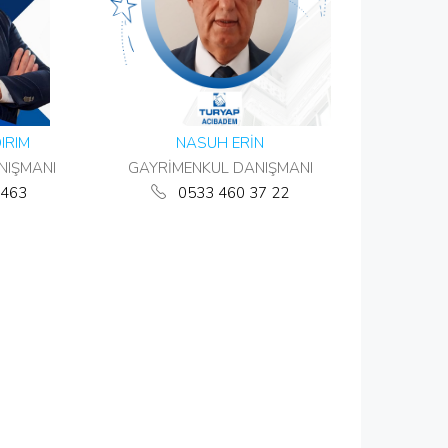
IRIM
NASUH ERİN
NIŞMANI
GAYRİMENKUL DANIŞMANI
463
0533 460 37 22