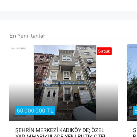
En Yeni İlanlar
Satılık
60.000.000 TL
ŞEHRİN MERKEZİ KADIKÖY'DE; ÖZEL
Ş
YAPIM,HARİKULADE,YENİ BUTİK OTEL
B