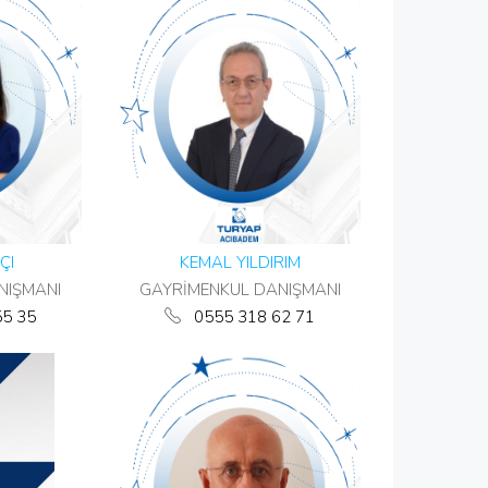
ÇI
KEMAL YILDIRIM
NIŞMANI
GAYRİMENKUL DANIŞMANI
55 35
0555 318 62 71