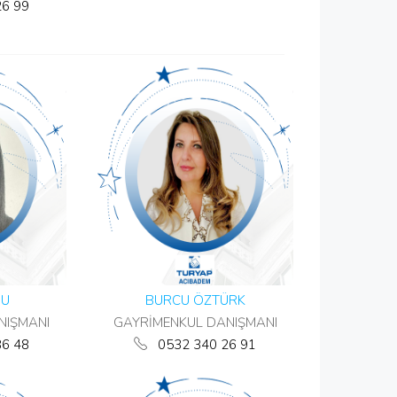
26 99
GU
BURCU ÖZTÜRK
NIŞMANI
GAYRİMENKUL DANIŞMANI
86 48
0532 340 26 91