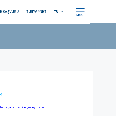
E BAŞVURU
TURYAPNET
TR
Menü
EM
 Hayallerinizi Gerçekleştiriyoruz.