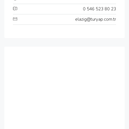
0 546 523 80 23
elazig@turyap.com.tr