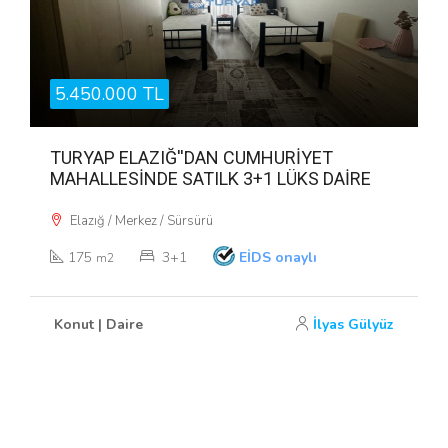
5.450.000 TL
TURYAP ELAZIĞ''DAN CUMHURİYET
MAHALLESİNDE SATILK 3+1 LÜKS DAİRE
Elazığ / Merkez / Sürsürü
175
3+1
EİDS onaylı
m2
Konut | Daire
İlyas Gülyüz