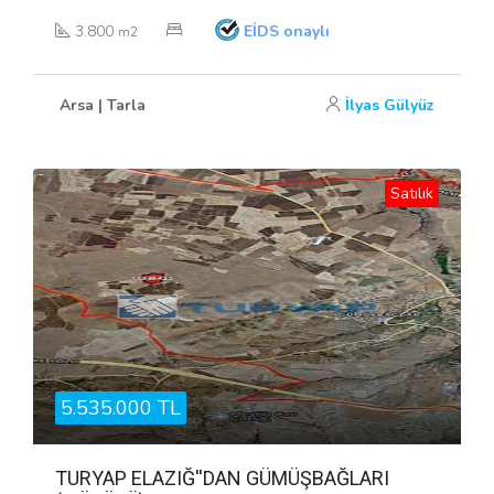
3.800
EİDS onaylı
m2
Arsa | Tarla
İlyas Gülyüz
Satılık
5.535.000 TL
TURYAP ELAZIĞ''DAN GÜMÜŞBAĞLARI