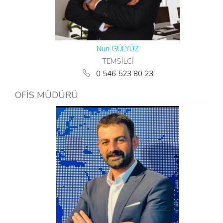
Nuri GÜLYÜZ
TEMSİLCİ
0 546 523 80 23
OFİS MÜDÜRÜ