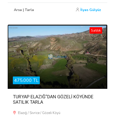
Arsa | Tarla
İlyas Gülyüz
Satılık
475.000 TL
TURYAP ELAZIĞ''DAN GÖZELİ KÖYÜNDE
SATILIK TARLA
Elazığ / Sivrice / Gözeli Köyü