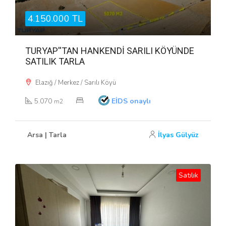
4.150.000 TL
TURYAP''TAN HANKENDİ SARILI KÖYÜNDE
SATILIK TARLA
Elazığ / Merkez / Sarılı Köyü
5.070
EİDS onaylı
m2
Arsa | Tarla
İlyas Gülyüz
Satılık