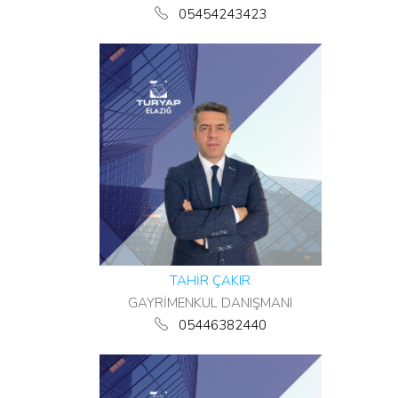
05454243423
TAHİR ÇAKIR
GAYRİMENKUL DANIŞMANI
05446382440