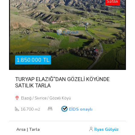
Satılık
1.850.000 TL
TURYAP ELAZIĞ''DAN GÖZELİ KÖYÜNDE
SATILIK TARLA
Elazığ / Sivrice / Gözeli Köyü
16.700
EİDS onaylı
m2
Arsa | Tarla
İlyas Gülyüz