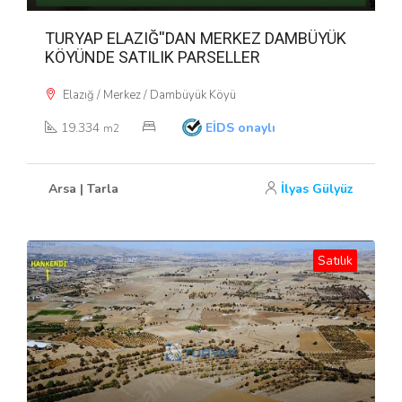
TURYAP ELAZIĞ''DAN MERKEZ DAMBÜYÜK
KÖYÜNDE SATILIK PARSELLER
Elazığ / Merkez / Dambüyük Köyü
19.334
EİDS onaylı
m2
Arsa | Tarla
İlyas Gülyüz
Satılık