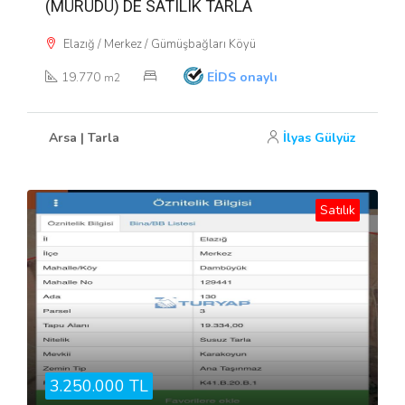
(MÜRÜDÜ) DE SATILIK TARLA
Elazığ / Merkez / Gümüşbağları Köyü
19.770
EİDS onaylı
m2
Arsa | Tarla
İlyas Gülyüz
Satılık
3.250.000 TL