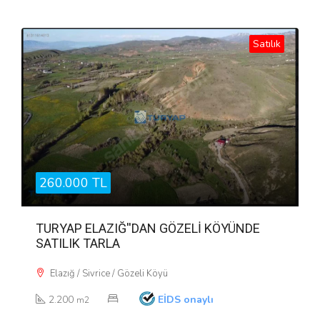
Satılık
260.000 TL
TURYAP ELAZIĞ''DAN GÖZELİ KÖYÜNDE
SATILIK TARLA
Elazığ / Sivrice / Gözeli Köyü
2.200
EİDS onaylı
m2