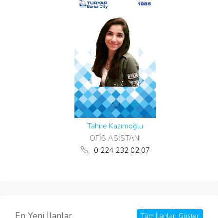
Tahire Kazımoğlu
OFİS ASİSTANI
0 224 232 02 07
En Yeni İlanlar
Tüm İlanları Göster