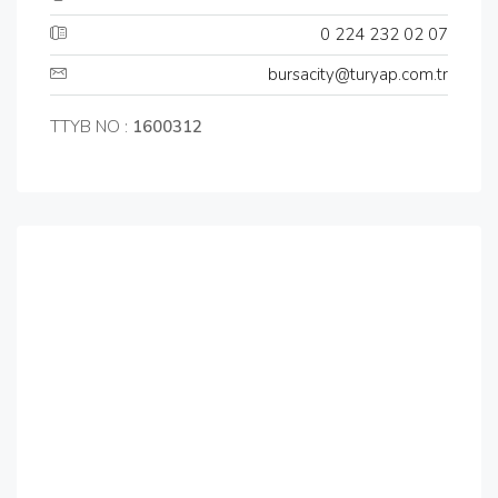
0 224 232 02 07
bursacity@turyap.com.tr
TTYB NO :
1600312