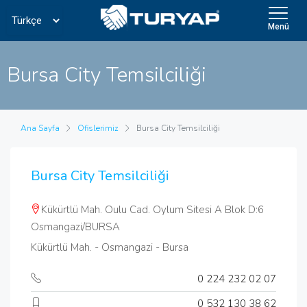
Menü
Bursa City Temsilciliği
Ana Sayfa
Ofislerimiz
Bursa City Temsilciliği
Bursa City Temsilciliği
Kükürtlü Mah. Oulu Cad. Oylum Sitesi A Blok D:6
Osmangazi/BURSA
Kükürtlü Mah. - Osmangazi - Bursa
0 224 232 02 07
0 532 130 38 62