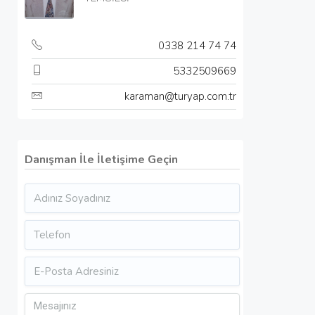
0338 214 74 74
5332509669
karaman@turyap.com.tr
Danışman İle İletişime Geçin