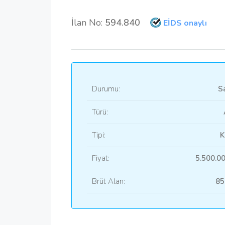
İlan No:
594.840
EİDS onaylı
Durumu:
Sa
Türü:
Tipi:
K
Fiyat:
5.500.0
Brüt Alan:
85