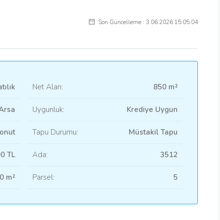
Son Güncelleme : 3.06.2026 15:05:04
tılık
Net Alan:
850 m²
Arsa
Uygunluk:
Krediye Uygun
onut
Tapu Durumu:
Müstakil Tapu
00 TL
Ada:
3512
0 m²
Parsel:
5