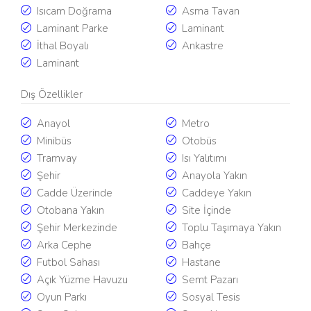
Isıcam Doğrama
Asma Tavan
Laminant Parke
Laminant
İthal Boyalı
Ankastre
Laminant
Dış Özellikler
Anayol
Metro
Minibüs
Otobüs
Tramvay
Isı Yalıtımı
Şehir
Anayola Yakın
Cadde Üzerinde
Caddeye Yakın
Otobana Yakın
Site İçinde
Şehir Merkezinde
Toplu Taşımaya Yakın
Arka Cephe
Bahçe
Futbol Sahası
Hastane
Açık Yüzme Havuzu
Semt Pazarı
Oyun Parkı
Sosyal Tesis