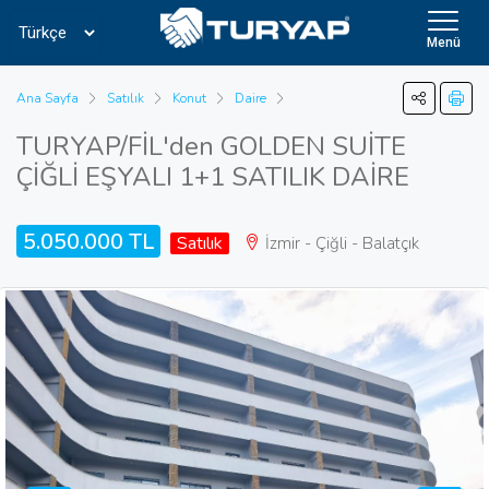
Menü
Ana Sayfa
Satılık
Konut
Daire
TURYAP/FİL'den GOLDEN SUİTE
ÇİĞLİ EŞYALI 1+1 SATILIK DAİRE
5.050.000 TL
Satılık
İzmir - Çiğli - Balatçık