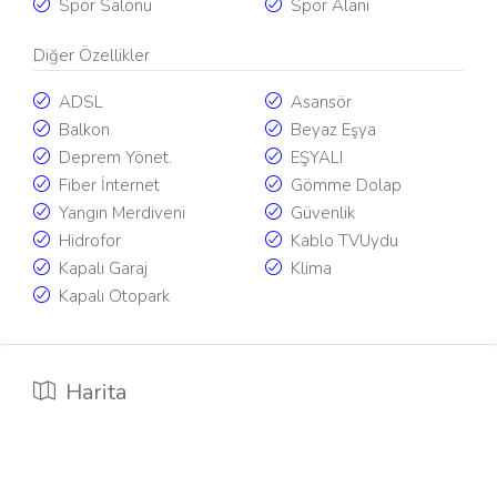
Spor Salonu
Spor Alanı
Diğer Özellikler
ADSL
Asansör
Balkon
Beyaz Eşya
Deprem Yönet.
EŞYALI
Fiber İnternet
Gömme Dolap
Yangın Merdiveni
Güvenlik
Hidrofor
Kablo TVUydu
Kapalı Garaj
Klima
Kapalı Otopark
Harita