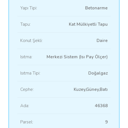
Yapı Tipi:
Betonarme
Tapu:
Kat Mülkiyetli Tapu
Konut Şekli:
Daire
Isıtma:
Merkezi Sistem (Isı Pay Ölçer)
Isıtma Tipi:
Doğalgaz
Cephe:
Kuzey,Güney,Batı
Ada:
46368
Parsel:
9