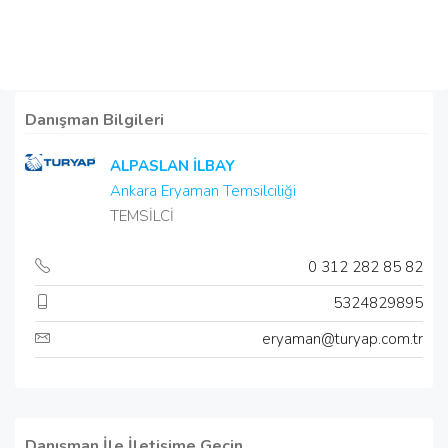
Danışman Bilgileri
ALPASLAN İLBAY
Ankara Eryaman Temsilciliği
TEMSİLCİ
0 312 282 85 82
5324829895
eryaman@turyap.com.tr
Danışman İle İletişime Geçin