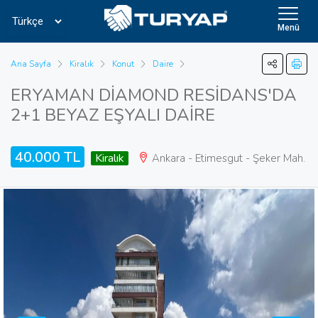
Menü
Ana Sayfa
Kiralık
Konut
Daire
ERYAMAN DİAMOND RESİDANS'DA
2+1 BEYAZ EŞYALI DAİRE
40.000 TL
Kiralık
Ankara - Etimesgut - Şeker Mah.