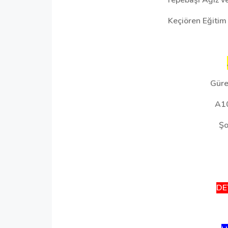
Tepebaşı Ağız ve
Keçiören Eğitim
Güre
A1
Şo
DET