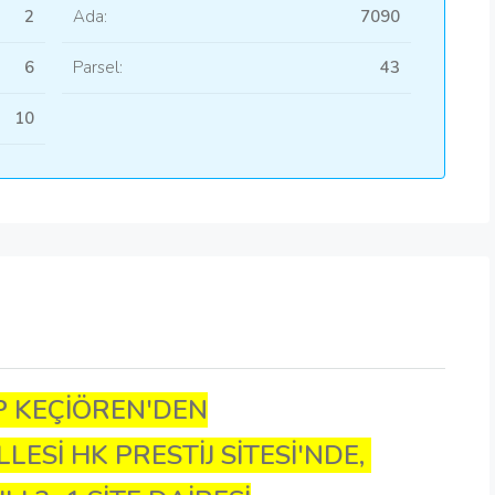
2
Ada:
7090
6
Parsel:
43
10
 KEÇİÖREN'DEN
ESİ HK PRESTİJ SİTESİ'NDE,