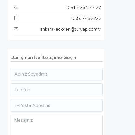
0 312 364 77 77
05557432222
ankarakecioren@turyap.com.tr
Danışman İle İletişime Geçin