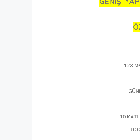
GENİŞ, YAP
Ö
128 M²
GÜN
10 KATL
DOĞ