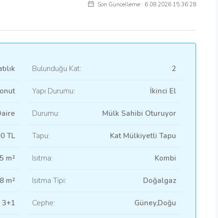
Son Güncelleme : 6.08.2026 15:36:28
tılık
Bulunduğu Kat:
2
onut
Yapı Durumu:
İkinci El
aire
Durumu:
Mülk Sahibi Oturuyor
00 TL
Tapu:
Kat Mülkiyetli Tapu
5 m²
Isıtma:
Kombi
8 m²
Isıtma Tipi:
Doğalgaz
3+1
Cephe:
Güney,Doğu