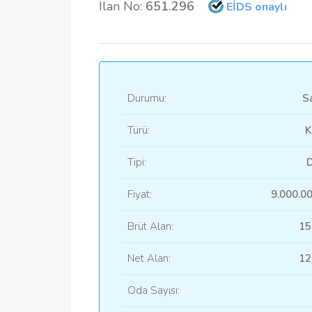
İlan No:
651.296
EİDS onaylı
Durumu:
Sa
Türü:
K
Tipi:
D
Fiyat:
9.000.0
Brüt Alan:
15
Net Alan:
12
Oda Sayısı: