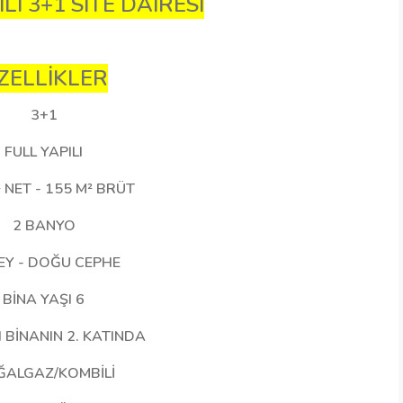
ILI 3+1 SİTE DAİRESİ
ZELLİKLER
3+1
FULL YAPILI
 NET - 155 M² BRÜT
2 BANYO
EY - DOĞU CEPHE
BİNA YAŞI 6
I BİNANIN 2. KATINDA
ALGAZ/KOMBİLİ