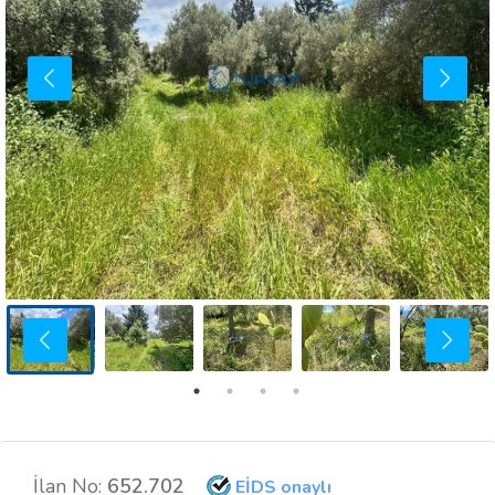
İlan No:
652.702
EİDS onaylı