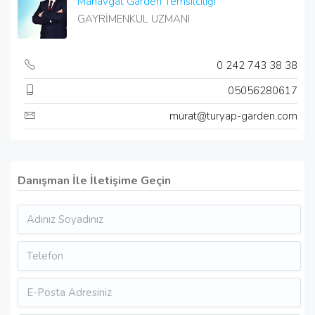
Manavgat Garden Temsilciliği
GAYRİMENKUL UZMANI
0 242 743 38 38
05056280617
murat@turyap-garden.com
Danışman İle İletişime Geçin