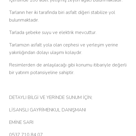
İçerisinde 200 adet yetişmiş zeytin ağacı bulunmaktadır.
Tarlanın her iki tarafında biri asfalt diğeri stabilize yol
bulunmaktadır.
Tarlada şebeke suyu ve elektrik mevcuttur.
Tarlamızın asfalt yola olan cephesi ve yerleşim yerine
yakınlığından dolayı ulaşımı kolaydır.
Resimlerden de anlaşılacağı gibi konumu itibariyle değerli
bir yatırım potansiyeline sahiptir.
DETAYLI BİLGİ VE YERİNDE SUNUM İÇİN;
LİSANSLI GAYRİMENKUL DANIŞMANI
EMİNE SARI
0537 710 84 07