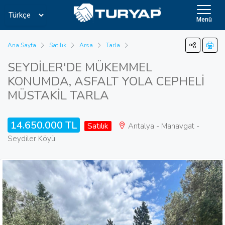
Menü
Ana Sayfa
Satılık
Arsa
Tarla
SEYDİLER'DE MÜKEMMEL
KONUMDA, ASFALT YOLA CEPHELİ
MÜSTAKİL TARLA
14.650.000 TL
Satılık
Antalya - Manavgat -
Seydiler Köyü