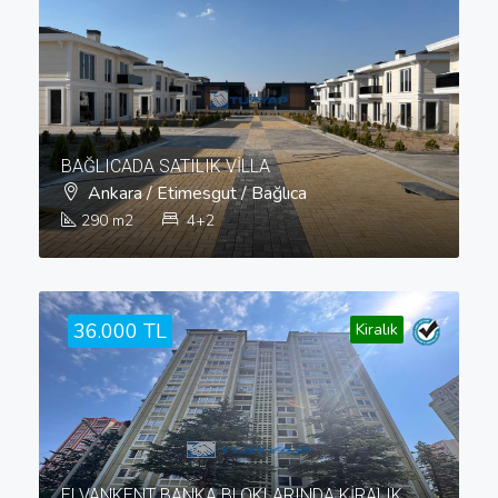
BAĞLICADA SATILIK VİLLA
Ankara / Etimesgut / Bağlıca
290
m2
4+2
36.000 TL
Kiralık
ELVANKENT BANKA BLOKLARINDA KİRALIK