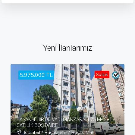
Yeni İlanlarımız
5.975.000 TL
Satılık
BAŞAKŞEHİR’DE VADİ MANZARALI 75 M² 2+1
SATILIK BOŞ DAİRE
İstanbul / Başakşehir / Başak Mah.