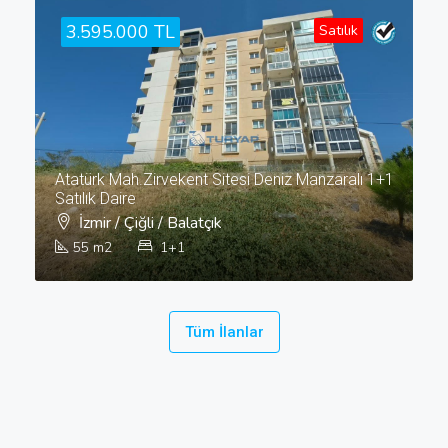
3.595.000 TL
Satılık
Atatürk Mah.Zirvekent Sitesi Deniz Manzaralı 1+1
Satılık Daire
İzmir / Çiğli / Balatçık
55
m2
1+1
Tüm İlanlar