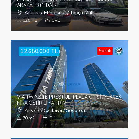
ARAKAT 3+1 DAİRE
Ankara / Etimesgut / Topçu Mah.
126
m2
3+1
12.650.000 TL
Satılık
VIA TWINS'TE PRESTİJLİ PLAZA OFİSİ /YÜKSEK
KİRA GETİRİLİ YATIRIM
Ankara / Çankaya / Söğütözü
70
m2
2