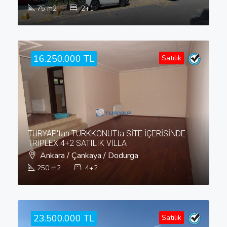
75
m2
2+1
16.250.000 TL
Satılık
TURYAP'tan TÜRKKONUTta SİTE İÇERİSİNDE
TRİPLEX 4+2 SATILIK VİLLA
Ankara / Çankaya / Dodurga
250
m2
4+2
23.500.000 TL
Satılık