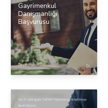
Gayrimenkul
Danışmanlığı
Başvurusu
Detaylı Bilgi
Sizi 41 yıllık güçlü TURYAP Franchise ağına katılmaya
davet ediyoruz