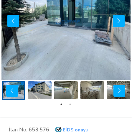
İlan No:
653.576
EİDS onaylı