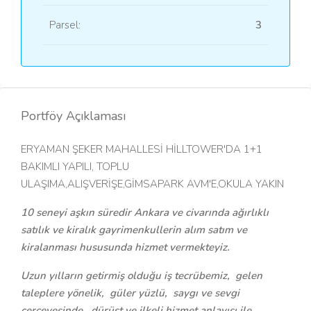
Parsel:
3
Portföy Açıklaması
ERYAMAN ŞEKER MAHALLESİ HİLLTOWER'DA 1+1
BAKIMLI YAPILI, TOPLU
ULAŞIMA,ALIŞVERİŞE,GİMSAPARK AVM'E,OKULA YAKIN
10 seneyi aşkın süredir Ankara ve civarında ağırlıklı
satılık ve kiralık gayrimenkullerin alım satım ve
kiralanması hususunda hizmet vermekteyiz.
Uzun yılların getirmiş olduğu iş tecrübemiz, gelen
taleplere yönelik, güler yüzlü, saygı ve sevgi
çerçevesinde, dürüst ve ilkeli hizmet anlayışı ile