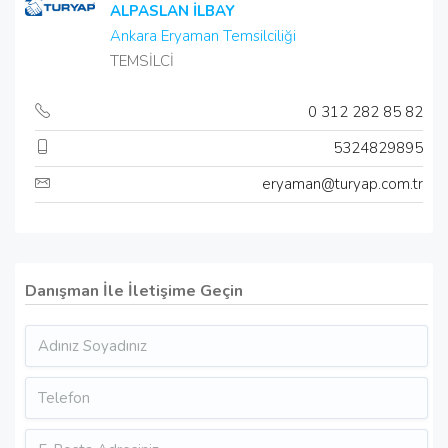
ALPASLAN İLBAY
Ankara Eryaman Temsilciliği
TEMSİLCİ
0 312 282 85 82
5324829895
eryaman@turyap.com.tr
Danışman İle İletişime Geçin