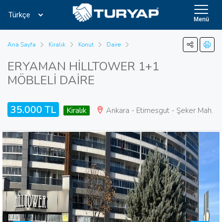
Menü
Ana Sayfa
Kiralık
Konut
Daire
ERYAMAN HİLLTOWER 1+1
MÖBLELİ DAİRE
35.000 TL
Kiralık
Ankara - Etimesgut - Şeker Mah.