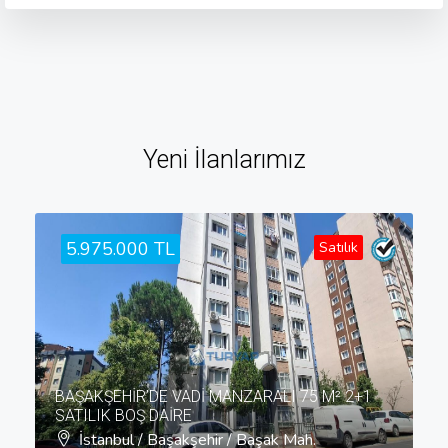
Yeni İlanlarımız
5.975.000 TL
Satılık
BAŞAKŞEHİR’DE VADİ MANZARALI 75 M² 2+1
SATILIK BOŞ DAİRE
İstanbul / Başakşehir / Başak Mah.