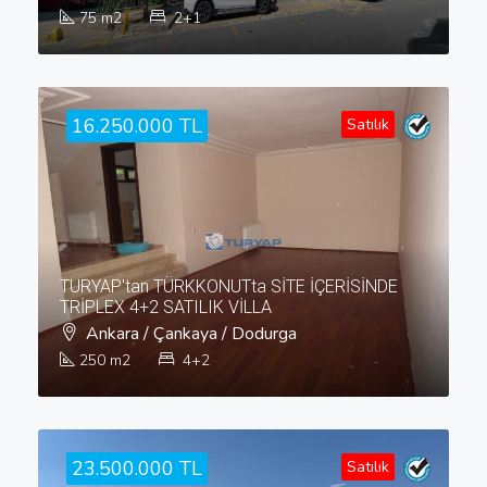
75
m2
2+1
16.250.000 TL
Satılık
TURYAP'tan TÜRKKONUTta SİTE İÇERİSİNDE
TRİPLEX 4+2 SATILIK VİLLA
Ankara / Çankaya / Dodurga
250
m2
4+2
23.500.000 TL
Satılık