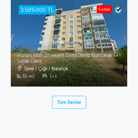
3.595.000 TL
Satılık
Atatürk Mah.Zirvekent Sitesi Deniz Manzaralı 1+1
Satılık Daire
İzmir / Çiğli / Balatçık
55
m2
1+1
Tüm İlanlar