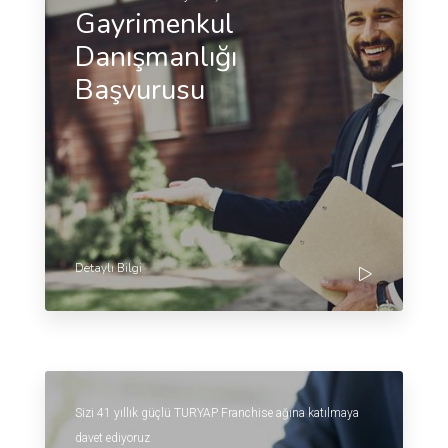
Gayrimenkul
Danışmanlığı
Başvurusu
Detaylı Bilgi
Sizi 41 yıllık güçlü TURYAP Franchise ağına katılmaya
davet ediyoruz