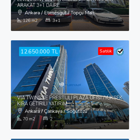
ARAKAT 3+1 DAİRE
Ankara / Etimesgut / Topçu Mah.
126
m2
3+1
12.650.000 TL
Satılık
VIA TWINS'TE PRESTİJLİ PLAZA OFİSİ /YÜKSEK
KİRA GETİRİLİ YATIRIM
Ankara / Çankaya / Söğütözü
70
m2
2