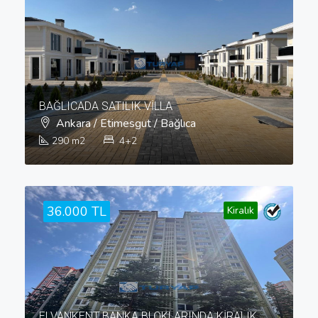
BAĞLICADA SATILIK VİLLA
Ankara / Etimesgut / Bağlıca
290
m2
4+2
36.000 TL
Kiralık
ELVANKENT BANKA BLOKLARINDA KİRALIK