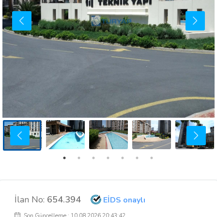
İlan No:
654.394
EİDS onaylı
Son Güncelleme : 10.08.2026 20:43:42