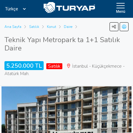
Menü
Ana Sayfa
Satılık
Konut
Daire
Teknik Yapı Metropark ta 1+1 Satılık
Daire
5.250.000 TL
Satılık
İstanbul - Küçükçekmece -
Atatürk Mah.