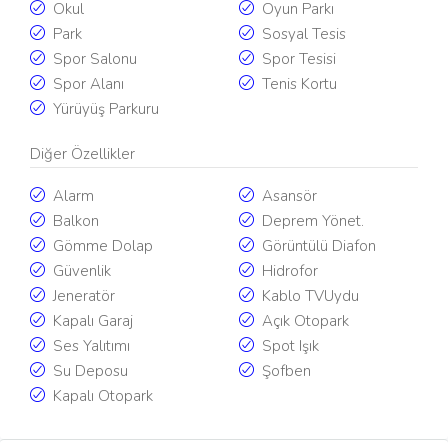
Okul
Oyun Parkı
Park
Sosyal Tesis
Spor Salonu
Spor Tesisi
Spor Alanı
Tenis Kortu
Yürüyüş Parkuru
Diğer Özellikler
Alarm
Asansör
Balkon
Deprem Yönet.
Gömme Dolap
Görüntülü Diafon
Güvenlik
Hidrofor
Jeneratör
Kablo TVUydu
Kapalı Garaj
Açık Otopark
Ses Yalıtımı
Spot Işık
Su Deposu
Şofben
Kapalı Otopark