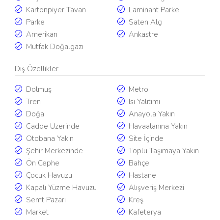
Kartonpiyer Tavan
Laminant Parke
Parke
Saten Alçı
Amerikan
Ankastre
Mutfak Doğalgazı
Dış Özellikler
Dolmuş
Metro
Tren
Isı Yalıtımı
Doğa
Anayola Yakın
Cadde Üzerinde
Havaalanına Yakın
Otobana Yakın
Site İçinde
Şehir Merkezinde
Toplu Taşımaya Yakın
Ön Cephe
Bahçe
Çocuk Havuzu
Hastane
Kapalı Yüzme Havuzu
Alışveriş Merkezi
Semt Pazarı
Kreş
Market
Kafeterya