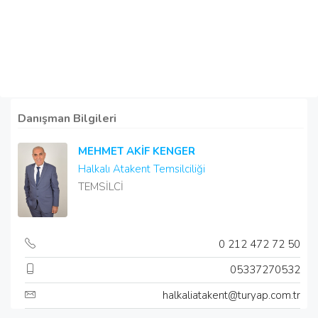
Danışman Bilgileri
MEHMET AKİF KENGER
Halkalı Atakent Temsilciliği
TEMSİLCİ
0 212 472 72 50
05337270532
halkaliatakent@turyap.com.tr