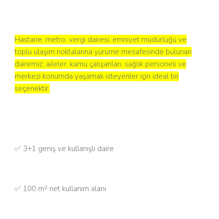
Hastane, metro, vergi dairesi, emniyet müdürlüğü ve
toplu ulaşım noktalarına yürüme mesafesinde bulunan
dairemiz; aileler, kamu çalışanları, sağlık personeli ve
merkezi konumda yaşamak isteyenler için ideal bir
seçenektir.
✅ 3+1 geniş ve kullanışlı daire
✅ 100 m² net kullanım alanı