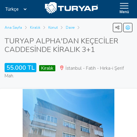
Menü
Ana Sayfa
Kiralık
Konut
Daire
TURYAP ALPHA'DAN KEÇECİLER
CADDESİNDE KİRALIK 3+1
55.000 TL
Kiralık
İstanbul - Fatih - Hırka-i Şerif
Mah.