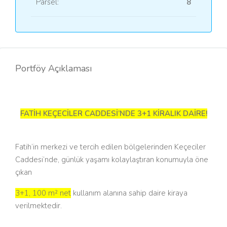
Parsel:
8
Portföy Açıklaması
FATİH KEÇECİLER CADDESİ’NDE 3+1 KİRALIK DAİRE!
Fatih’in merkezi ve tercih edilen bölgelerinden Keçeciler
Caddesi’nde, günlük yaşamı kolaylaştıran konumuyla öne
çıkan
3+1, 100 m² net
kullanım alanına sahip daire kiraya
verilmektedir.