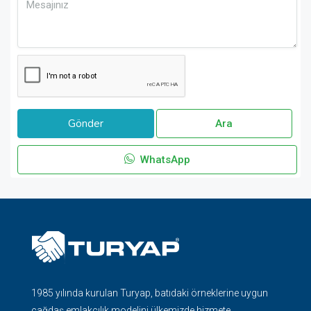
Ara
WhatsApp
1985 yılında kurulan Turyap, batıdaki örneklerine uygun
çağdaş emlakçılık modelini ülkemizde hizmete