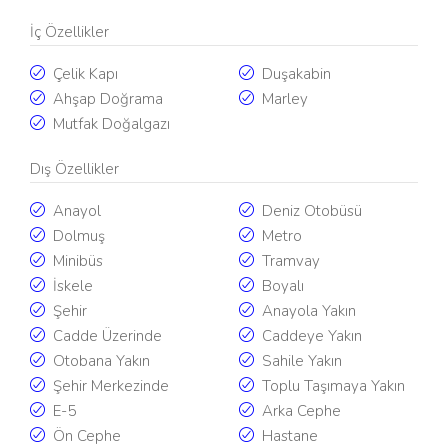
İç Özellikler
Çelik Kapı
Duşakabin
Ahşap Doğrama
Marley
Mutfak Doğalgazı
Dış Özellikler
Anayol
Deniz Otobüsü
Dolmuş
Metro
Minibüs
Tramvay
İskele
Boyalı
Şehir
Anayola Yakın
Cadde Üzerinde
Caddeye Yakın
Otobana Yakın
Sahile Yakın
Şehir Merkezinde
Toplu Taşımaya Yakın
E-5
Arka Cephe
Ön Cephe
Hastane