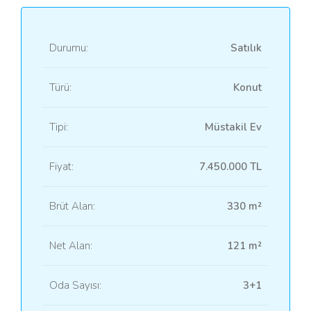
Durumu:
Satılık
Türü:
Konut
Tipi:
Müstakil Ev
Fiyat:
7.450.000 TL
Brüt Alan:
330 m²
Net Alan:
121 m²
Oda Sayısı:
3+1