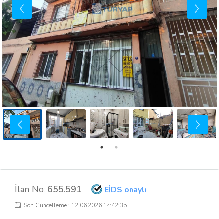
İlan No:
655.591
EİDS onaylı
Son Güncelleme : 12.06.2026 14:42:35