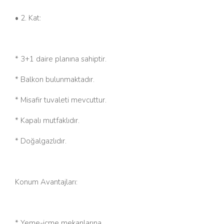
• 2. Kat:
* 3+1 daire planına sahiptir.
* Balkon bulunmaktadır.
* Misafir tuvaleti mevcuttur.
* Kapalı mutfaklıdır.
* Doğalgazlıdır.
Konum Avantajları:
* Yeme-içme mekanlarına,