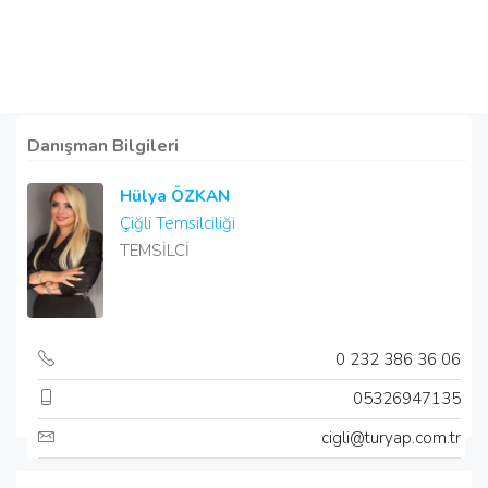
Danışman Bilgileri
Hülya ÖZKAN
Çiğli Temsilciliği
TEMSİLCİ
0 232 386 36 06
05326947135
cigli@turyap.com.tr