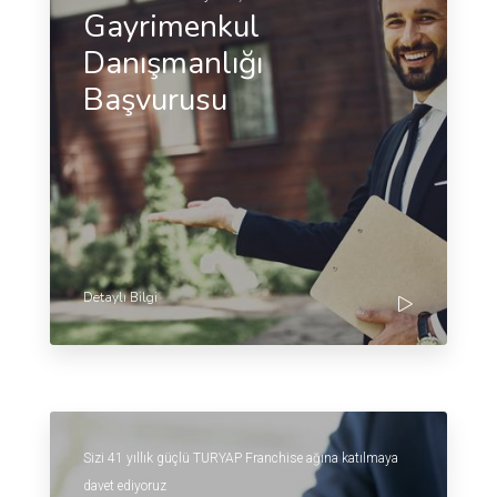
Gayrimenkul
Danışmanlığı
Başvurusu
Detaylı Bilgi
Sizi 41 yıllık güçlü TURYAP Franchise ağına katılmaya
davet ediyoruz