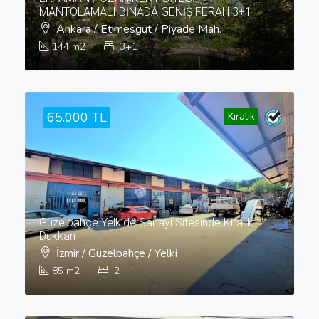
MANTOLAMALI BİNADA GENİŞ FERAH 3+1
Ankara / Etimesgut / Piyade Mah.
144
m2
3+1
65.000 TL
Kiralık
Güzelbahçe Yelkide Sanayi Sitesinde Kiralık
Dükkan
İzmir / Güzelbahçe / Yelki
85
m2
2