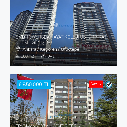
SMD TOWERSDA HAYAT KOLEJİ ÜSTÜ 17.KAT
KİLERLİ GENİŞ 3+1
Ankara / Keçiören / Ufuktepe
180
m2
3+1
6.850.000 TL
Satılık
ERYAMAN / ÖZAHİKENT SİTESİ /