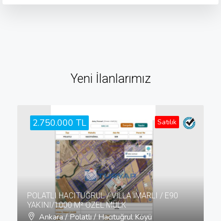
Yeni İlanlarımız
2.750.000 TL
Satılık
POLATLI HACITUĞRUL / VİLLA İMARLI / E90
YAKINI/1000 M² ÖZEL MÜLK
Ankara / Polatlı / Hacıtuğrul Köyü