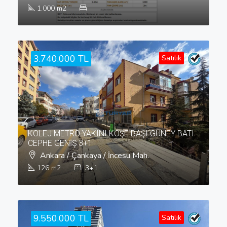
1.000
m2
3.740.000 TL
Satılık
KOLEJ METRO YAKINI KÖŞE BAŞI GÜNEY BATI
CEPHE GENİŞ 3+1
Ankara / Çankaya / İncesu Mah.
126
m2
3+1
9.550.000 TL
Satılık