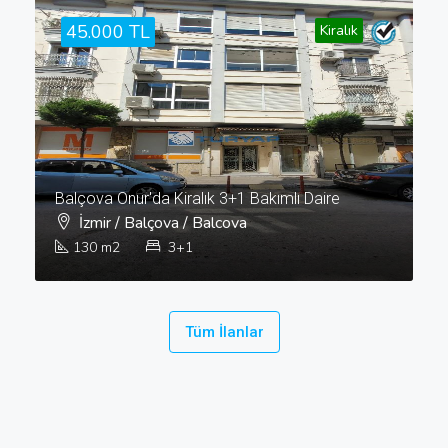
45.000 TL
Kiralık
Balçova Onur'da Kiralık 3+1 Bakımlı Daire
İzmir / Balçova / Balcova
130
m2
3+1
Tüm İlanlar