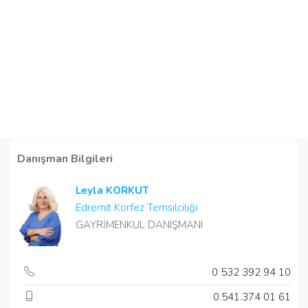
Danışman Bilgileri
Leyla KORKUT
Edremit Körfez Temsilciliği
GAYRİMENKUL DANIŞMANI
0 532 392 94 10
0.541.374 01 61