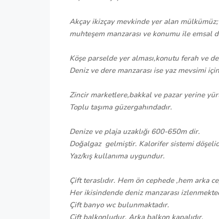
Akçay ikizçay mevkinde yer alan mülkümüz
muhteşem manzarası ve konumu ile emsal de
Köşe parselde yer alması,konutu ferah ve değ
Deniz ve dere manzarası ise yaz mevsimi için 
Zincir marketlere,bakkal ve pazar yerine yü
Toplu taşıma güzergahındadır.
Denize ve plaja uzaklığı 600-650m dir.
Doğalgaz gelmiştir. Kalorifer sistemi döşelid
Yaz/kış kullanıma uygundur.
Çift teraslıdır. Hem ön cephede ,hem arka ce
Her ikisindende deniz manzarası izlenmekted
Çift banyo wc bulunmaktadır.
Çift balkonludur. Arka balkon kapalıdır.