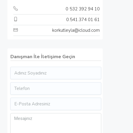
0 532 392 94 10
0.541.374 01 61
korkutleyla@icloud.com
Danışman İle İletişime Geçin