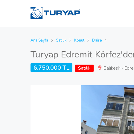
Ana Sayfa
Satılık
Konut
Daire
Turyap Edremit Körfez'de
6.750.000 TL
Satılık
Balıkesir - Edre