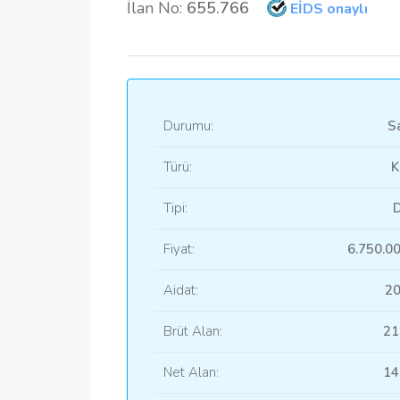
İlan No:
655.766
EİDS onaylı
Durumu:
Sa
Türü:
K
Tipi:
D
Fiyat:
6.750.0
Aidat:
20
Brüt Alan:
21
Net Alan:
14