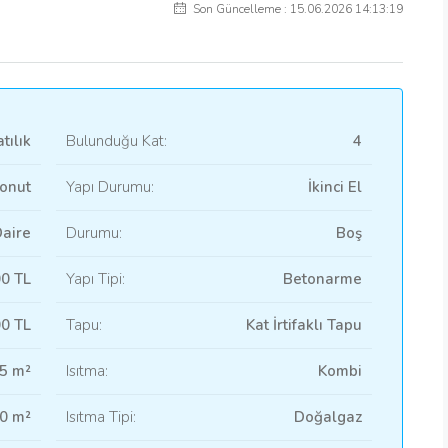
Son Güncelleme : 15.06.2026 14:13:19
tılık
Bulunduğu Kat:
4
onut
Yapı Durumu:
İkinci El
aire
Durumu:
Boş
00 TL
Yapı Tipi:
Betonarme
0 TL
Tapu:
Kat İrtifaklı Tapu
5 m²
Isıtma:
Kombi
0 m²
Isıtma Tipi:
Doğalgaz