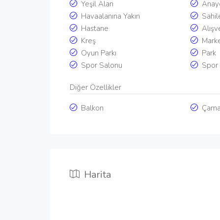
Yeşil Alan
Anayo
Havaalanına Yakın
Sahil
Hastane
Alışv
Kreş
Mark
Oyun Parkı
Park
Spor Salonu
Spor 
Diğer Özellikler
Balkon
Çama
Harita