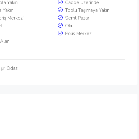
la Yakın
Cadde Üzerinde
e Yakın
Toplu Taşımaya Yakın
eriş Merkezi
Semt Pazarı
et
Okul
Polis Merkezi
Alanı
şır Odası