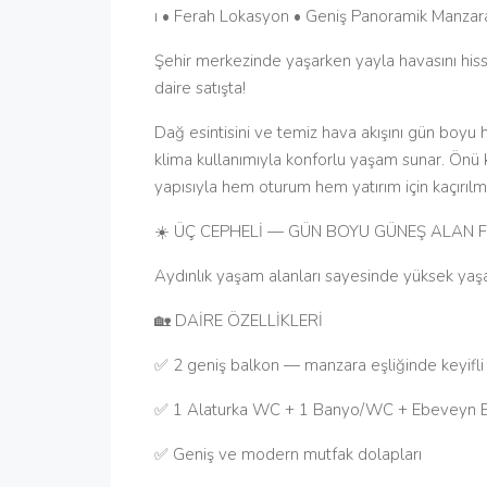
ı • Ferah Lokasyon • Geniş Panoramik Manzar
Şehir merkezinde yaşarken yayla havasını hiss
daire satışta!
Dağ esintisini ve temiz hava akışını gün boy
klima kullanımıyla konforlu yaşam sunar. Önü 
yapısıyla hem oturum hem yatırım için kaçırılma
☀️ ÜÇ CEPHELİ — GÜN BOYU GÜNEŞ ALAN 
Aydınlık yaşam alanları sayesinde yüksek yaşam
🏡 DAİRE ÖZELLİKLERİ
✅ 2 geniş balkon — manzara eşliğinde keyifli 
✅ 1 Alaturka WC + 1 Banyo/WC + Ebeveyn 
✅ Geniş ve modern mutfak dolapları