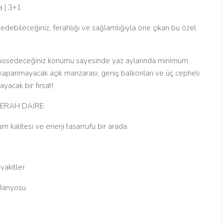
a | 3+1
edebileceğiniz, ferahlığı ve sağlamlığıyla öne çıkan bu özel
u hissedeceğiniz konumu sayesinde yaz aylarında minimum
kapanmayacak açık manzarası, geniş balkonları ve üç cepheli
yacak bir fırsat!
FERAH DAİRE
 kalitesi ve enerji tasarrufu bir arada.
vakitler
Banyosu