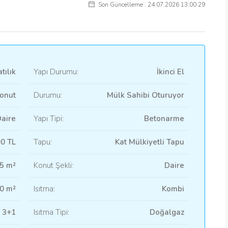
Son Güncelleme : 24.07.2026 13:00:29
tılık
Yapı Durumu:
İkinci El
onut
Durumu:
Mülk Sahibi Oturuyor
aire
Yapı Tipi:
Betonarme
00 TL
Tapu:
Kat Mülkiyetli Tapu
5 m²
Konut Şekli:
Daire
0 m²
Isıtma:
Kombi
3+1
Isıtma Tipi:
Doğalgaz