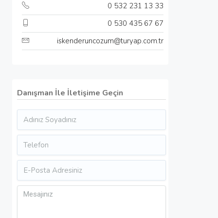
0 532 231 13 33
0 530 435 67 67
iskenderuncozum@turyap.com.tr
Danışman İle İletişime Geçin