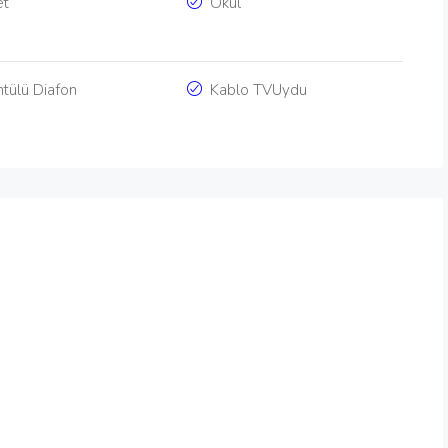
et
Okul
tülü Diafon
Kablo TVUydu