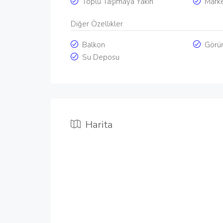
Toplu Taşımaya Yakın
Mark
Diğer Özellikler
Balkon
Görün
Su Deposu
Harita