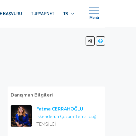
E BAŞVURU
TURYAPNET
TR
Menü
Danışman Bilgileri
Fatma CERRAHOĞLU
İskenderun Çözüm Temsilciliği
TEMSİLCİ