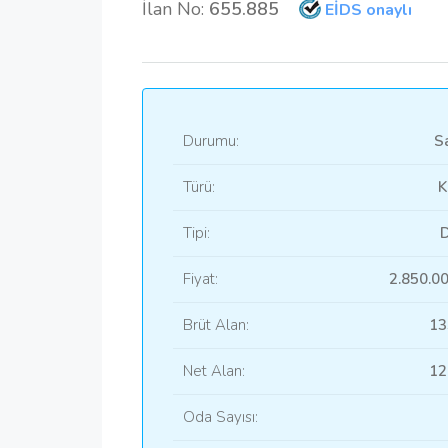
İlan No:
655.885
EİDS onaylı
Durumu:
Sa
Türü:
K
Tipi:
D
Fiyat:
2.850.0
Brüt Alan:
13
Net Alan:
12
Oda Sayısı: