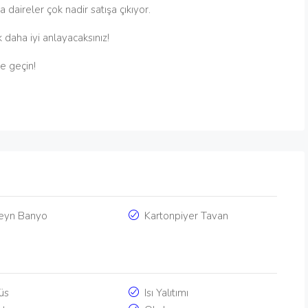
daireler çok nadir satışa çıkıyor.
daha iyi anlayacaksınız!
e geçin!
eyn Banyo
Kartonpiyer Tavan
e
üs
Isı Yalıtımı