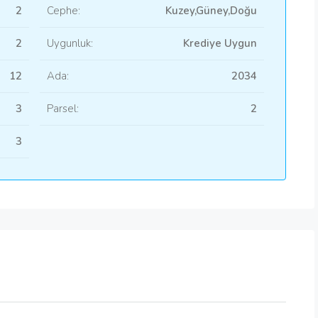
2
Cephe:
Kuzey,Güney,Doğu
2
Uygunluk:
Krediye Uygun
12
Ada:
2034
3
Parsel:
2
3