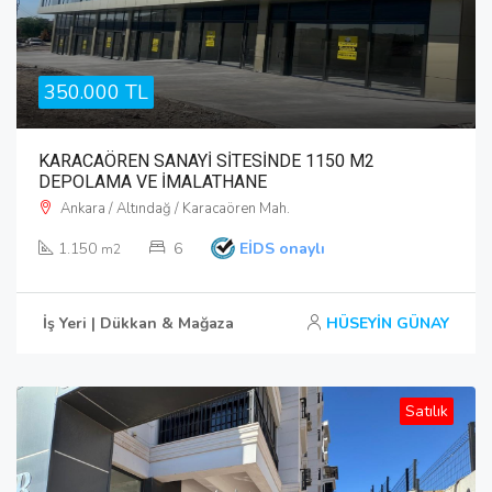
350.000 TL
KARACAÖREN SANAYİ SİTESİNDE 1150 M2
DEPOLAMA VE İMALATHANE
Ankara / Altındağ / Karacaören Mah.
1.150
6
EİDS onaylı
m2
İş Yeri | Dükkan & Mağaza
HÜSEYİN GÜNAY
Satılık