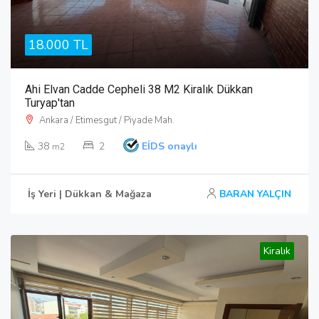
18.000 TL
Ahi Elvan Cadde Cepheli 38 M2 Kiralık Dükkan
Turyap'tan
Ankara / Etimesgut / Piyade Mah.
38
2
EİDS onaylı
m2
İş Yeri | Dükkan & Mağaza
BARAN YALÇIN
Kiralık