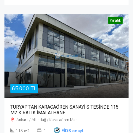
Kiralık
65.000 TL
TURYAP'TAN KARACAÖREN SANAYİ SİTESİNDE 115
M2 KİRALIK İMALATHANE
Ankara / Altındağ / Karacaören Mah.
115
1
EİDS onaylı
m2