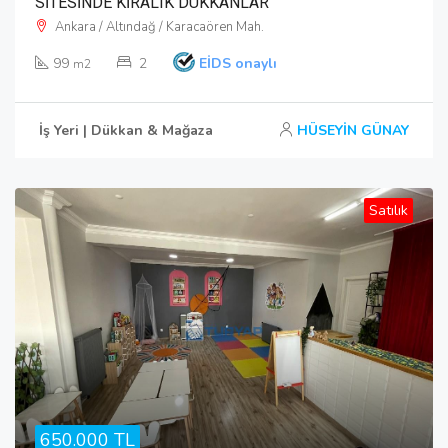
SİTESİNDE KİRALIK DÜKKANLAR
Ankara / Altındağ / Karacaören Mah.
99
2
EİDS onaylı
m2
İş Yeri | Dükkan & Mağaza
HÜSEYİN GÜNAY
Satılık
650.000 TL