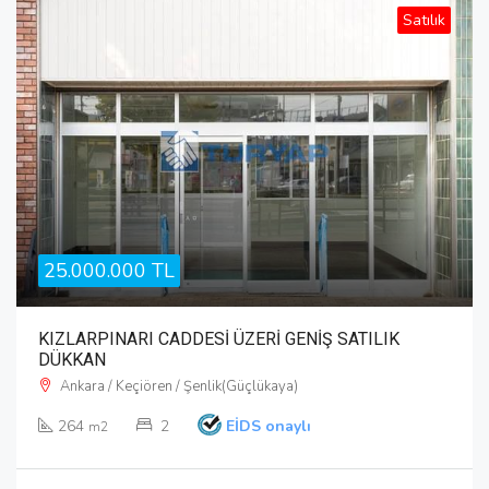
Satılık
25.000.000 TL
KIZLARPINARI CADDESİ ÜZERİ GENİŞ SATILIK
DÜKKAN
Ankara / Keçiören / Şenlik(Güçlükaya)
264
2
EİDS onaylı
m2