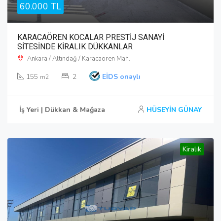
60.000 TL
KARACAÖREN KOCALAR PRESTİJ SANAYİ
SİTESİNDE KİRALIK DÜKKANLAR
Ankara / Altındağ / Karacaören Mah.
155
2
EİDS onaylı
m2
İş Yeri | Dükkan & Mağaza
HÜSEYİN GÜNAY
Kiralık