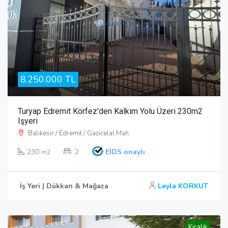
8.250.000 TL
Turyap Edremit Körfez'den Kalkım Yolu Üzeri 230m2
Işyeri
Balıkesir / Edremit / Gazicelal Mah.
230
2
EİDS onaylı
m2
İş Yeri | Dükkan & Mağaza
Leyla KORKUT
Kiralık