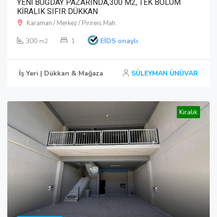
YENİ BUĞDAY PAZARINDA,300 M2, TEK BÖLÜM
KİRALIK SIFIR DÜKKAN
Karaman / Merkez / Pirireis Mah.
300
1
EİDS onaylı
m2
İş Yeri | Dükkan & Mağaza
SÜLEYMAN ÜNÜVAR
Kiralık