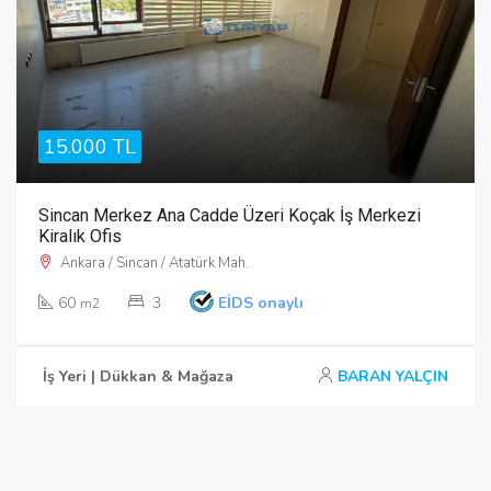
15.000 TL
Sincan Merkez Ana Cadde Üzeri Koçak İş Merkezi
Kiralık Ofis
Ankara / Sincan / Atatürk Mah.
60
3
EİDS onaylı
m2
İş Yeri | Dükkan & Mağaza
BARAN YALÇIN