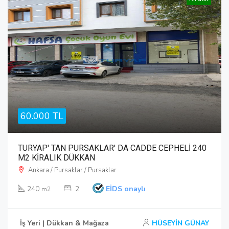
60.000 TL
TURYAP' TAN PURSAKLAR' DA CADDE CEPHELİ 240
M2 KİRALIK DÜKKAN
Ankara / Pursaklar / Pursaklar
240
2
EİDS onaylı
m2
İş Yeri | Dükkan & Mağaza
HÜSEYİN GÜNAY