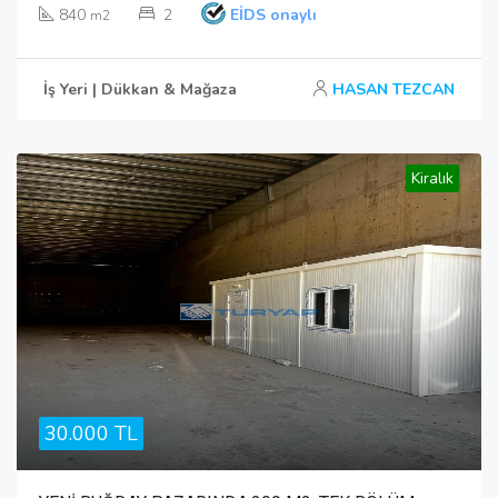
840
2
EİDS onaylı
m2
İş Yeri | Dükkan & Mağaza
HASAN TEZCAN
Kiralık
30.000 TL