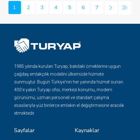
1
2
3
4
5
6
7
1985 yılında kurulan Turyap, batıdaki örneklerine uygun
çağdaş emlakçılık modelini ülkemizde hizmete
sunmuştur. Bugün Türkiye'nin her yanında hizmet sunan
400'e yakın Turyap ofisi, merkezi konumu, modern
görünümü, uzman personeli ve standart çalışma
esaslarıyla yüz binlerce emlakın el değiştirmesine aracılık
etmektedir.
Sayfalar
Kaynaklar