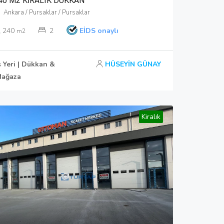
40 M2 KİRALIK DÜKKAN
Ankara / Pursaklar / Pursaklar
240
2
EİDS onaylı
m2
ş Yeri | Dükkan &
HÜSEYİN GÜNAY
ağaza
Kiralık