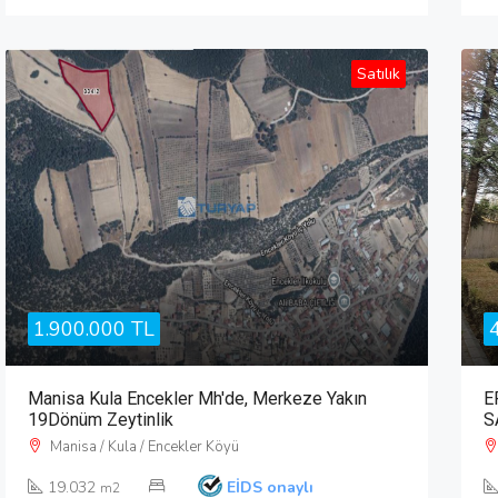
Satılık
1.900.000 TL
Manisa Kula Encekler Mh'de, Merkeze Yakın
E
19Dönüm Zeytinlik
S
Manisa / Kula / Encekler Köyü
19.032
EİDS onaylı
m2