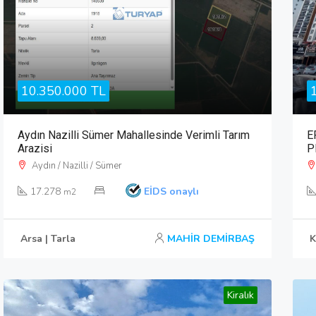
10.350.000 TL
Aydın Nazilli Sümer Mahallesinde Verimli Tarım
E
Arazisi
P
Aydın / Nazilli / Sümer
17.278
EİDS onaylı
m2
Arsa | Tarla
MAHİR DEMİRBAŞ
K
Kiralık