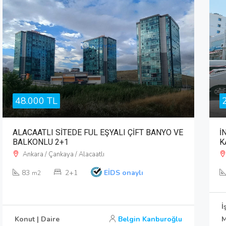
48.000 TL
ALACAATLI SİTEDE FUL EŞYALI ÇİFT BANYO VE
İ
BALKONLU 2+1
K
Ankara / Çankaya / Alacaatlı
83
2+1
EİDS onaylı
m2
İ
Konut | Daire
Belgin Kanburoğlu
M