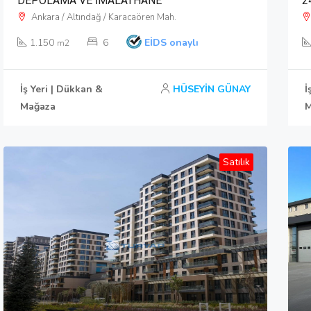
DEPOLAMA VE İMALATHANE
2
Ankara / Altındağ / Karacaören Mah.
1.150
6
EİDS onaylı
m2
İş Yeri | Dükkan &
HÜSEYİN GÜNAY
İ
Mağaza
M
Satılık