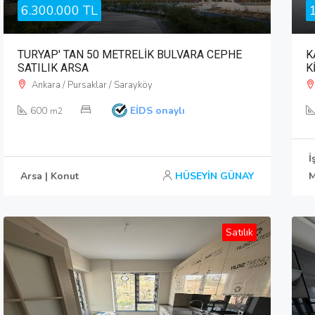
6.300.000 TL
TURYAP' TAN 50 METRELİK BULVARA CEPHE
K
SATILIK ARSA
K
Ankara / Pursaklar / Sarayköy
600
EİDS onaylı
m2
İ
Arsa | Konut
HÜSEYİN GÜNAY
M
Satılık