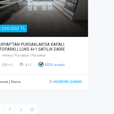
9.100.000 TL
URYAP'TAN PURSAKLAR'DA KAPALI
TOPARKLI LÜKS 4+1 SATILIK DAİRE
Ankara / Pursaklar / Pursaklar
190
4+1
EİDS onaylı
m2
onut | Daire
HÜSEYİN GÜNAY
7