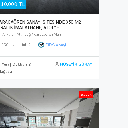
110.000 TL
ARACAÖREN SANAYİ SİTESİNDE 350 M2
İRALIK İMALATHANE, ATÖLYE
Ankara / Altındağ / Karacaören Mah.
350
2
EİDS onaylı
m2
ş Yeri | Dükkan &
HÜSEYİN GÜNAY
ağaza
Satılık