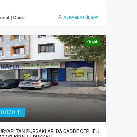
onut | Daire
ALPASLAN İLBAY
Kiralık
60.000 TL
URYAP' TAN PURSAKLAR' DA CADDE CEPHELİ