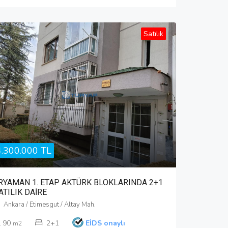
Satılık
4.300.000 TL
RYAMAN 1. ETAP AKTÜRK BLOKLARINDA 2+1
ATILIK DAİRE
Ankara / Etimesgut / Altay Mah.
90
2+1
EİDS onaylı
m2