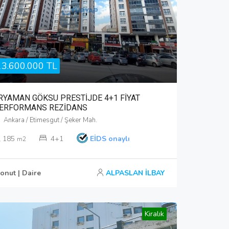
13.600.000 TL
RYAMAN GÖKSU PRESTİJDE 4+1 FİYAT
ERFORMANS REZİDANS
Ankara / Etimesgut / Şeker Mah.
185
4+1
EİDS onaylı
m2
onut | Daire
ALPASLAN İLBAY
Kiralık