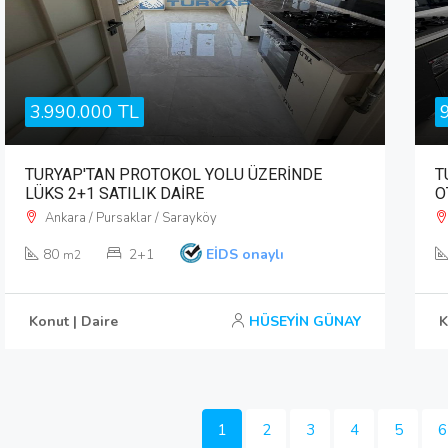
3.990.000 TL
TURYAP'TAN PROTOKOL YOLU ÜZERİNDE
T
LÜKS 2+1 SATILIK DAİRE
O
Ankara / Pursaklar / Sarayköy
80
2+1
EİDS onaylı
m2
Konut | Daire
HÜSEYİN GÜNAY
K
1
2
3
4
5
6