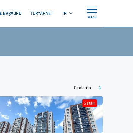
E BAŞVURU
TURYAPNET
TR
Menü
Sıralama
Satılık