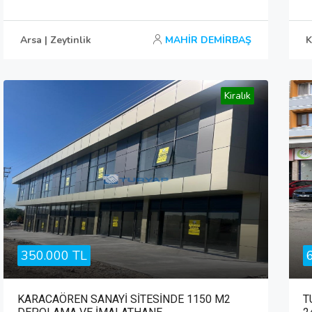
Arsa | Zeytinlik
MAHİR DEMİRBAŞ
K
Kiralık
350.000 TL
KARACAÖREN SANAYİ SİTESİNDE 1150 M2
T