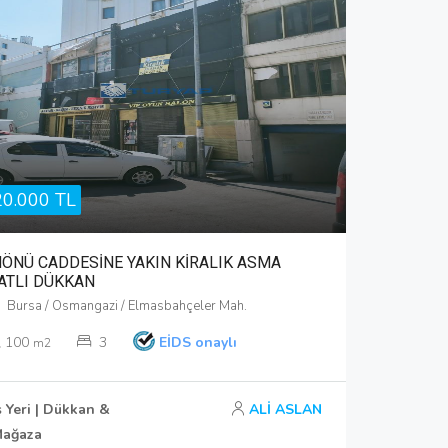
20.000 TL
NÖNÜ CADDESİNE YAKIN KİRALIK ASMA
ATLI DÜKKAN
Bursa / Osmangazi / Elmasbahçeler Mah.
100
3
EİDS onaylı
m2
ş Yeri | Dükkan &
ALİ ASLAN
ağaza