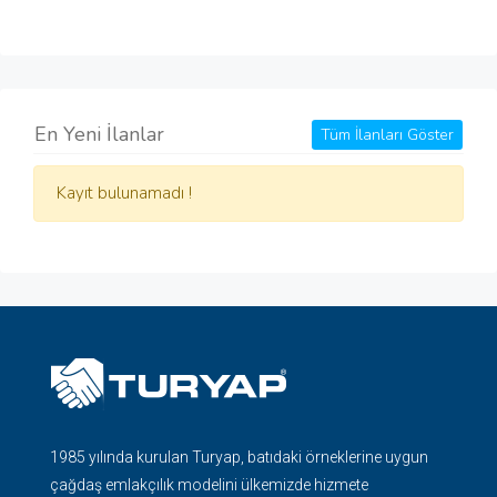
En Yeni İlanlar
Tüm İlanları Göster
Kayıt bulunamadı !
1985 yılında kurulan Turyap, batıdaki örneklerine uygun
çağdaş emlakçılık modelini ülkemizde hizmete