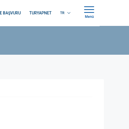
E BAŞVURU
TURYAPNET
TR
Menü