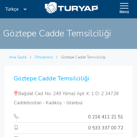
Menü
Göztepe Cadde Temsilciliği
Ana Sayfa
Ofislerimiz
Göztepe Cadde Temsilciliği
Göztepe Cadde Temsilciliği
Bağdat Cad. No: 249 Yılmaz Apt. K: 1 D: 2 34728
Caddebostan - Kadıköy - İstanbul
0 216 411 21 51
0 533 337 00 72