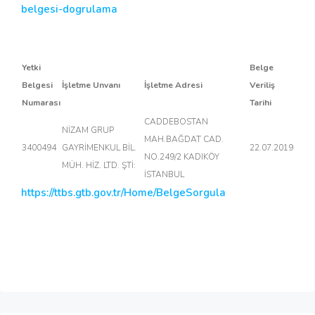
belgesi-dogrulama
Yetki
Belge
Belgesi
İşletme Unvanı
İşletme Adresi
Veriliş
Numarası
Tarihi
CADDEBOSTAN
NİZAM GRUP
MAH.BAĞDAT CAD.
3400494
GAYRİMENKUL BİL.
22.07.2019
NO.249/2 KADIKÖY
MÜH. HİZ. LTD. ŞTİ:
İSTANBUL
https://ttbs.gtb.gov.tr/Home/BelgeSorgula