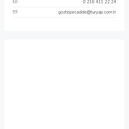
0 216 411 22 24
goztepecadde@turyap.com.tr