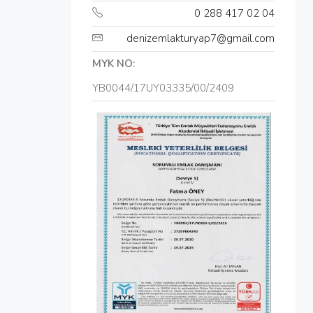
0 288 417 02 04
denizemlakturyap7@gmail.com
MYK NO:
YB0044/17UY03335/00/2409