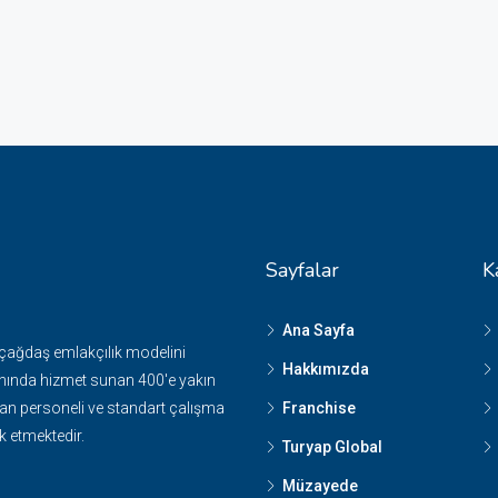
Sayfalar
K
Ana Sayfa
 çağdaş emlakçılık modelini
Hakkımızda
nında hizmet sunan 400'e yakın
n personeli ve standart çalışma
Franchise
k etmektedir.
Turyap Global
Müzayede