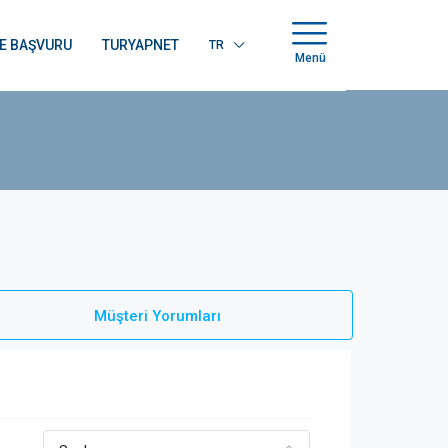
E BAŞVURU
TURYAPNET
TR
Menü
Müşteri Yorumları