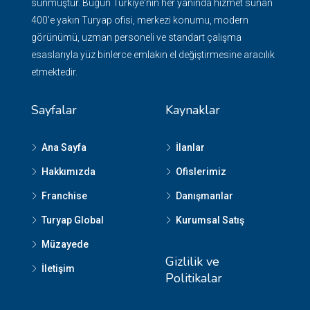
sunmuştur. Bugün Türkiye'nin her yanında hizmet sunan
400'e yakın Turyap ofisi, merkezi konumu, modern
görünümü, uzman personeli ve standart çalışma
esaslarıyla yüz binlerce emlakın el değiştirmesine aracılık
etmektedir.
Sayfalar
Kaynaklar
Ana Sayfa
İlanlar
Hakkımızda
Ofislerimiz
Franchise
Danışmanlar
Turyap Global
Kurumsal Satış
Müzayede
Gizlilik ve
İletişim
Politikalar