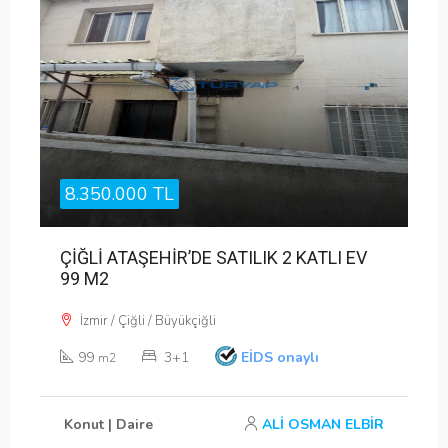
8.350.000 TL
ÇİĞLİ ATAŞEHİR’DE SATILIK 2 KATLI EV
99 M2
İzmir / Çiğli / Büyükçiğli
99
3+1
EİDS onaylı
m2
Konut | Daire
ALİ OSMAN ELBİR