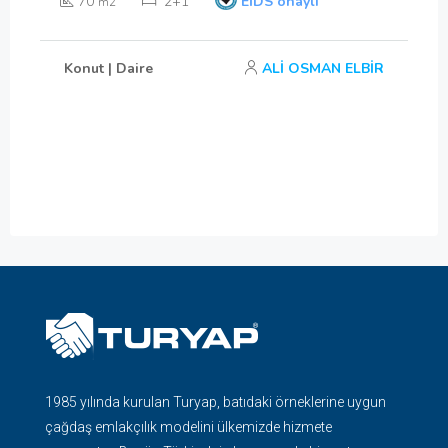
70
2+1
EİDS onaylı
m2
Konut | Daire
ALİ OSMAN ELBİR
1985 yılında kurulan Turyap, batıdaki örneklerine uygun
çağdaş emlakçılık modelini ülkemizde hizmete