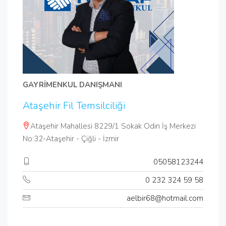
GAYRİMENKUL DANIŞMANI
Ataşehir Fil Temsilciliği
Ataşehir Mahallesi 8229/1 Sokak Odin İş Merkezi
No:32-Ataşehir - Çiğli - İzmir
05058123244
0 232 324 59 58
aelbir68@hotmail.com