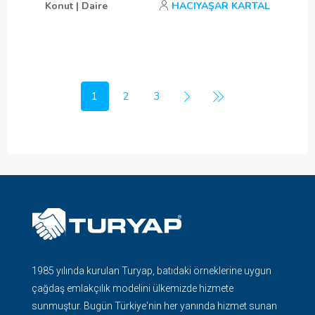
Konut | Daire
HACIYAŞAR KARTAL
1
2
3
1985 yılında kurulan Turyap, batıdaki örneklerine uygun
çağdaş emlakçılık modelini ülkemizde hizmete
sunmuştur. Bugün Türkiye'nin her yanında hizmet sunan