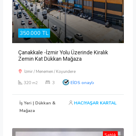
350.000 TL
Çanakkale -İzmir Yolu Üzerinde Kiralık
Zemin Kat Dükkan Mağaza
İzmir / Menemen / Koyundere
320
3
EİDS onaylı
m2
İş Yeri | Dükkan &
HACIYAŞAR KARTAL
Mağaza
Satılık