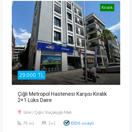
Kiralık
29.000 TL
Çiğli Metropol Hastenesi Karşısı Kiralık
2+1 Lüks Daire
İzmir / Çiğli / Küçükçiğli Mah.
75
2+1
EİDS onaylı
m2