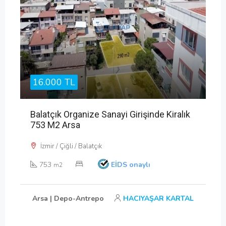
16.000 TL
Balatçık Organize Sanayi Girişinde Kiralık
753 M2 Arsa
İzmir / Çiğli / Balatçık
753
EİDS onaylı
m2
Arsa | Depo-Antrepo
HACIYAŞAR KARTAL