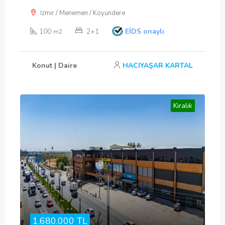
İzmir / Menemen / Koyundere
100
2+1
EİDS onaylı
m2
Konut | Daire
HACIYAŞAR KARTAL
Kiralık
1.680.000 TL