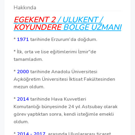
Hakkında
EGEKENT 2
/ ULUKENT /
KOYUNDERE
BÖLGE UZMANI
*
1971
tarihinde Erzurum'da doğdum.
* İlk, orta ve lise eğitimlerimi İzmir"de
tamamladım.
*
2000
tarihinde Anadolu Üniversitesi
Açıköğretim Üniversitesi İktisat Fakültesinden
mezun oldum.
*
2014
tarihinde Hava Kuvvetleri
Komutanlığı bünyesinde 24 yıl Astsubay olarak
görev yaptıktan sonra, kendi isteğimle emekli
oldum.
*
2014 - 2017
arasında Uluslararası ticaret