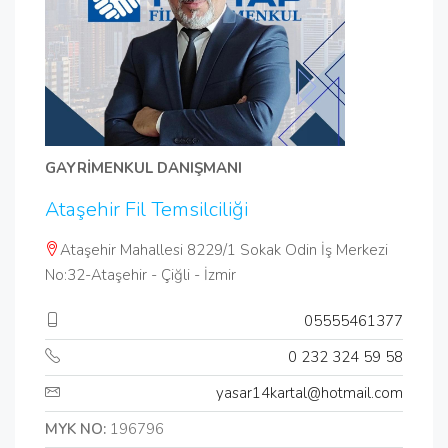
GAYRİMENKUL DANIŞMANI
Ataşehir Fil Temsilciliği
Ataşehir Mahallesi 8229/1 Sokak Odin İş Merkezi
No:32-Ataşehir - Çiğli - İzmir
05555461377
0 232 324 59 58
yasar14kartal@hotmail.com
MYK NO:
196796