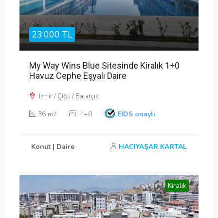
23.000 TL
My Way Wins Blue Sitesinde Kiralık 1+0
Havuz Cephe Eşyalı Daire
İzmir / Çiğli / Balatçık
36
1+0
EİDS onaylı
m2
Konut | Daire
HACIYAŞAR KARTAL
Kiralık