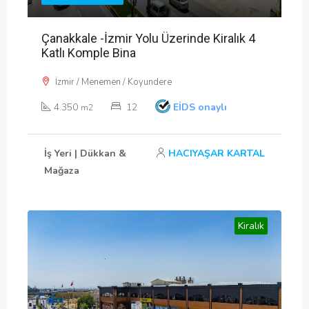
Çanakkale -İzmir Yolu Üzerinde Kiralık 4
Katlı Komple Bina
İzmir / Menemen / Koyundere
4.350
12
EİDS onaylı
m2
İş Yeri | Dükkan &
HACIYAŞAR KARTAL
Mağaza
Kiralık