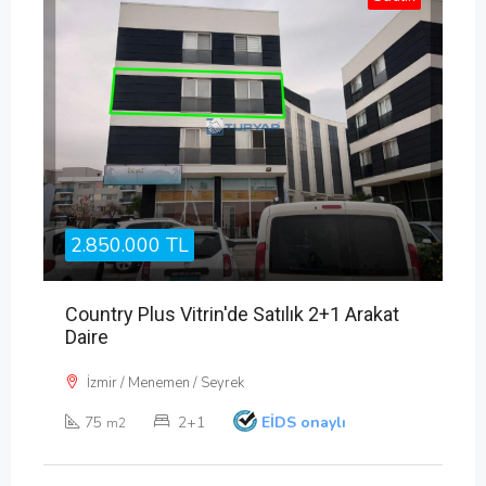
2.850.000 TL
Country Plus Vitrin'de Satılık 2+1 Arakat
Daire
İzmir / Menemen / Seyrek
75
2+1
EİDS onaylı
m2