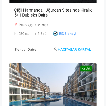
Çiğli Harmandalı Uğurcan Sitesinde Kiralık
5+1 Dubleks Daire
İzmir / Çiğli / Balatçık
250
5+1
EİDS onaylı
m2
Konut | Daire
HACIYAŞAR KARTAL
Kiralık