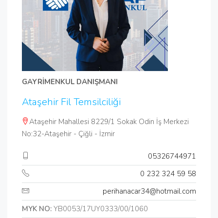
GAYRİMENKUL DANIŞMANI
Ataşehir Fil Temsilciliği
Ataşehir Mahallesi 8229/1 Sokak Odin İş Merkezi
No:32-Ataşehir - Çiğli - İzmir
05326744971
0 232 324 59 58
perihanacar34@hotmail.com
MYK NO:
YB0053/17UY0333/00/1060