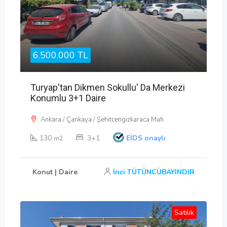
6.500.000 TL
Turyap'tan Dikmen Sokullu' Da Merkezi
Konumlu 3+1 Daire
Ankara / Çankaya / Şehitcengizkaraca Mah.
130
3+1
EİDS onaylı
m2
Konut | Daire
İnci TÜTÜNCÜBAYINDIR
Satılık