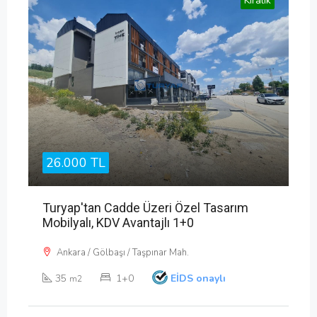
Kiralık
26.000 TL
Turyap'tan Cadde Üzeri Özel Tasarım
Mobilyalı, KDV Avantajlı 1+0
Ankara / Gölbaşı / Taşpınar Mah.
35
1+0
EİDS onaylı
m2