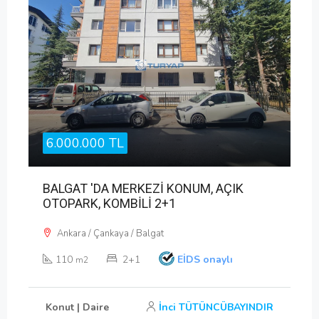
6.000.000 TL
BALGAT 'DA MERKEZİ KONUM, AÇIK
OTOPARK, KOMBİLİ 2+1
Ankara / Çankaya / Balgat
110
2+1
EİDS onaylı
m2
Konut | Daire
İnci TÜTÜNCÜBAYINDIR