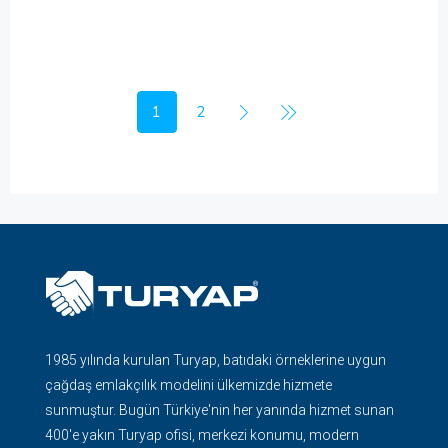
1
2
1985 yılında kurulan Turyap, batıdaki örneklerine uygun
çağdaş emlakçılık modelini ülkemizde hizmete
sunmuştur. Bugün Türkiye'nin her yanında hizmet sunan
400'e yakın Turyap ofisi, merkezi konumu, modern