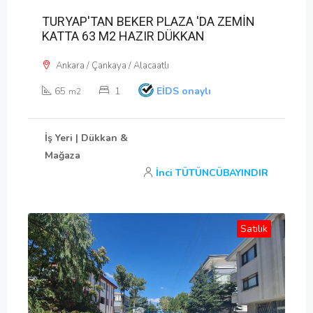
TURYAP'TAN BEKER PLAZA 'DA ZEMİN
KATTA 63 M2 HAZIR DÜKKAN
Ankara / Çankaya / Alacaatlı
65
1
EİDS onaylı
m2
İş Yeri | Dükkan &
Mağaza
İnci TÜTÜNCÜBAYINDIR
Satılık