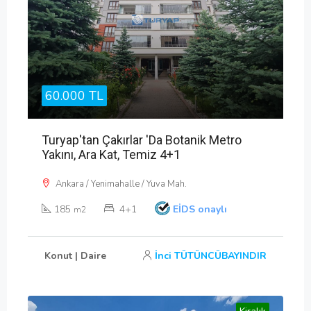
60.000 TL
Turyap'tan Çakırlar 'da Botanik Metro
Yakını, Ara Kat, Temiz 4+1
Ankara / Yenimahalle / Yuva Mah.
185
4+1
EİDS onaylı
m2
Konut | Daire
İnci TÜTÜNCÜBAYINDIR