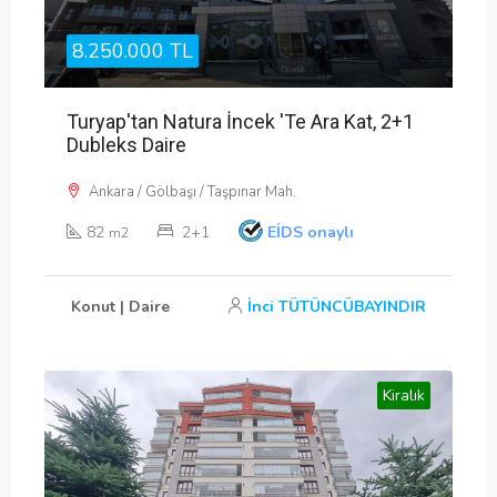
8.250.000 TL
Turyap'tan Natura İncek 'te Ara Kat, 2+1
Dubleks Daire
Ankara / Gölbaşı / Taşpınar Mah.
82
2+1
EİDS onaylı
m2
Konut | Daire
İnci TÜTÜNCÜBAYINDIR
Kiralık