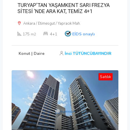
TURYAP'TAN YAŞAMKENT SARI FREZYA
SİTESİ 'NDE ARA KAT, TEMİZ 4+1
Ankara / Etimesgut / Yapracık Mah.
175
4+1
EİDS onaylı
m2
Konut | Daire
İnci TÜTÜNCÜBAYINDIR
Satılık