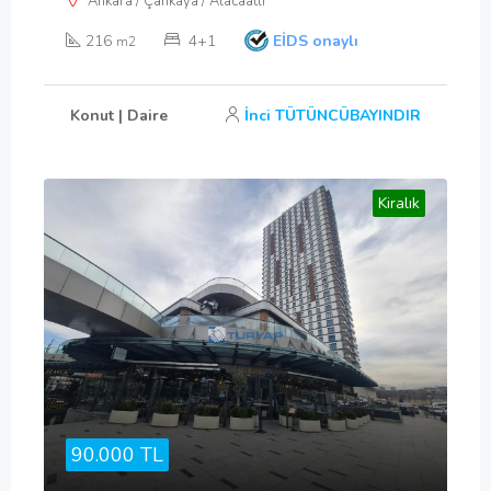
Ankara / Çankaya / Alacaatlı
216
4+1
EİDS onaylı
m2
Konut | Daire
İnci TÜTÜNCÜBAYINDIR
Kiralık
90.000 TL