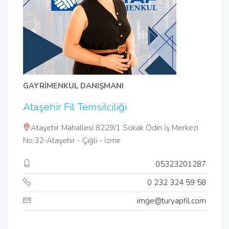
GAYRİMENKUL DANIŞMANI
Ataşehir Fil Temsilciliği
Ataşehir Mahallesi 8229/1 Sokak Odin İş Merkezi
No:32-Ataşehir - Çiğli - İzmir
05323201287
0 232 324 59 58
imge@turyapfil.com