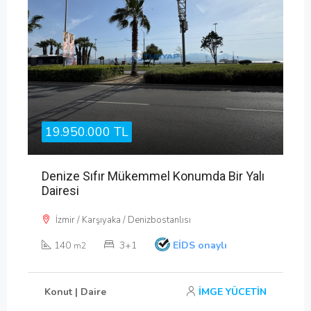
19.950.000 TL
Denize Sıfır Mükemmel Konumda Bir Yalı
Dairesi
İzmir / Karşıyaka / Denizbostanlısı
140
3+1
EİDS onaylı
m2
Konut | Daire
İMGE YÜCETİN