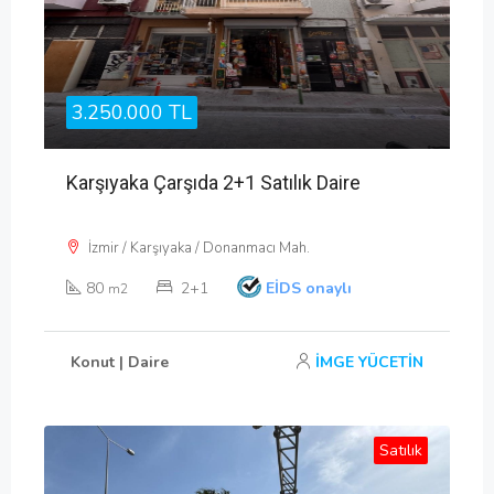
3.250.000 TL
Karşıyaka Çarşıda 2+1 Satılık Daire
İzmir / Karşıyaka / Donanmacı Mah.
80
2+1
EİDS onaylı
m2
Konut | Daire
İMGE YÜCETİN
Satılık