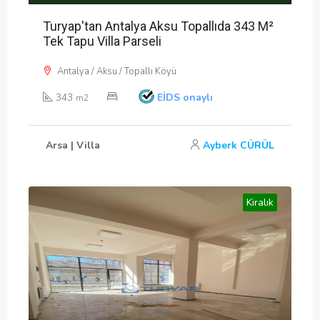
Turyap'tan Antalya Aksu Topallıda 343 M²
Tek Tapu Villa Parseli
Antalya / Aksu / Topallı Köyü
343
EİDS onaylı
m2
Arsa | Villa
Ayberk CÜRÜL
Kiralık