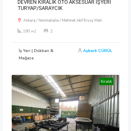
DEVREN KİRALIK OTO AKSESUAR İŞYERİ
TURYAP/SARAYCIK
Ankara / Yenimahalle / Mehmet Akif Ersoy Mah.
190
2
m2
İş Yeri | Dükkan &
Ayberk CÜRÜL
Mağaza
Kiralık