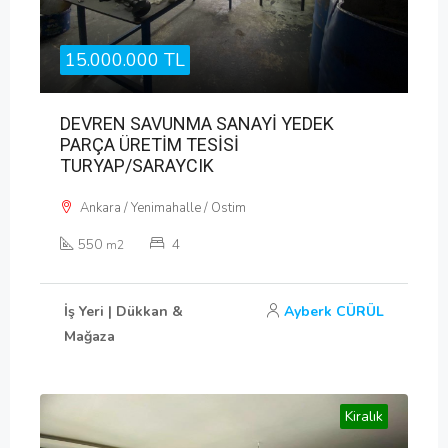
15.000.000 TL
DEVREN SAVUNMA SANAYİ YEDEK
PARÇA ÜRETİM TESİSİ
TURYAP/SARAYCIK
Ankara / Yenimahalle / Ostim
550
4
m2
İş Yeri | Dükkan &
Ayberk CÜRÜL
Mağaza
Kiralık