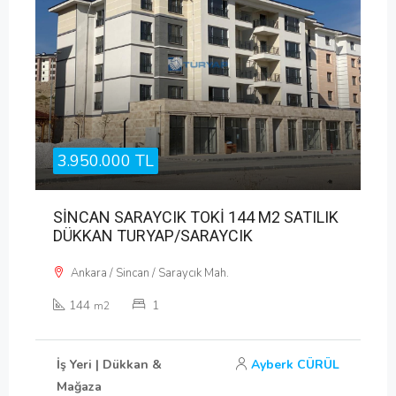
3.950.000 TL
SİNCAN SARAYCIK TOKİ 144 M2 SATILIK
DÜKKAN TURYAP/SARAYCIK
Ankara / Sincan / Saraycık Mah.
144
1
m2
İş Yeri | Dükkan &
Ayberk CÜRÜL
Mağaza