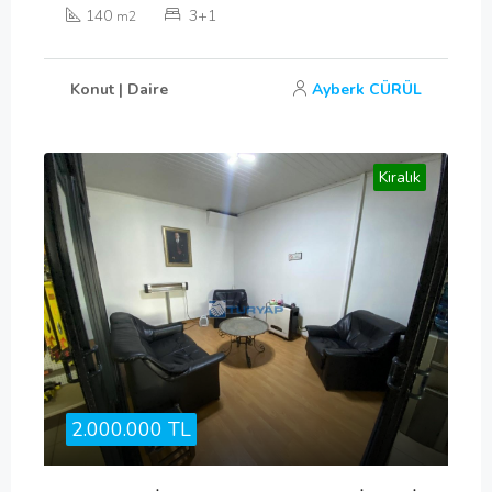
140
3+1
m2
Konut | Daire
Ayberk CÜRÜL
Kiralık
2.000.000 TL