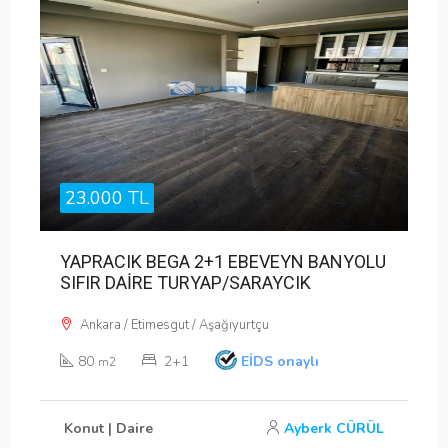
23.000 TL
YAPRACIK BEGA 2+1 EBEVEYN BANYOLU
SIFIR DAİRE TURYAP/SARAYCIK
Ankara / Etimesgut / Aşağıyurtçu
80
2+1
EİDS onaylı
m2
Konut | Daire
Ayberk CÜRÜL