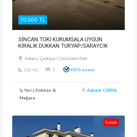
70.000 TL
SİNCAN TOKİ KURUMSALA UYGUN
KİRALIK DÜKKAN TURYAP/SARAYCIK
Ankara / Çankaya / Cevizlidere Mah.
115
1
EİDS onaylı
m2
İş Yeri | Dükkan &
Ayberk CÜRÜL
Mağaza
Satılık