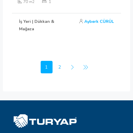
70
1
m2
İş Yeri | Dükkan &
Ayberk CÜRÜL
Mağaza
1
2