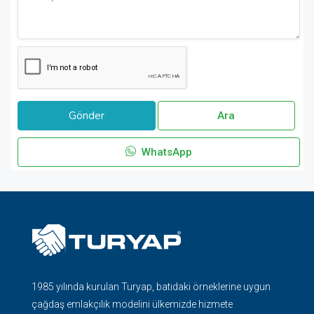
Ara
WhatsApp
1985 yılında kurulan Turyap, batıdaki örneklerine uygun
çağdaş emlakçılık modelini ülkemizde hizmete