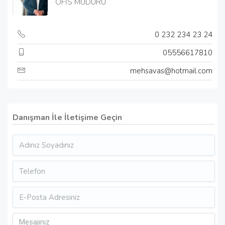
OFİS MÜDÜRÜ
0 232 234 23 24
05556617810
mehsavas@hotmail.com
Danışman İle İletişime Geçin