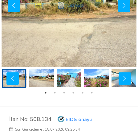
İlan No:
508.134
EİDS onaylı
Son Güncelleme : 18.07.2026 09:25:34