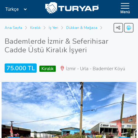
Menü
Ana Sayfa
Kiralık
İş Yeri
Dükkan & Mağaza
Bademlerde İzmir & Seferihisar
Cadde Üstü Kiralık İşyeri
75.000 TL
Kiralık
İzmir - Urla - Bademler Köyü