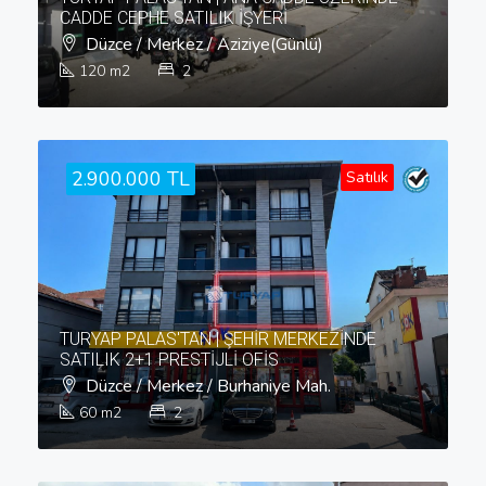
CADDE CEPHE SATILIK İŞYERİ
Düzce / Merkez / Aziziye(Günlü)
120
m2
2
2.900.000 TL
Satılık
TURYAP PALAS'TAN | ŞEHİR MERKEZİNDE
SATILIK 2+1 PRESTİJLİ OFİS
Düzce / Merkez / Burhaniye Mah.
60
m2
2