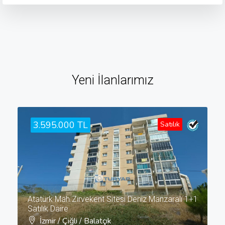
Yeni İlanlarımız
3.595.000 TL
Satılık
Atatürk Mah.Zirvekent Sitesi Deniz Manzaralı 1+1
Satılık Daire
İzmir / Çiğli / Balatçık