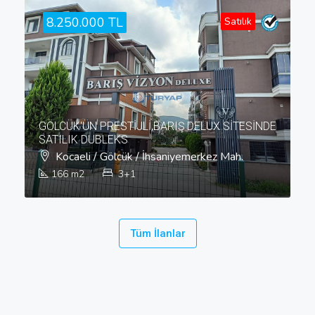
8.250.000 TL
Satılık
GÖLCÜK'ÜN PRESTİJLİ,BARIŞ DELUX SİTESİNDE
SATILIK DUBLEKS
Kocaeli / Gölcük / İhsaniyemerkez Mah.
166
m2
3+1
Tüm İlanlar