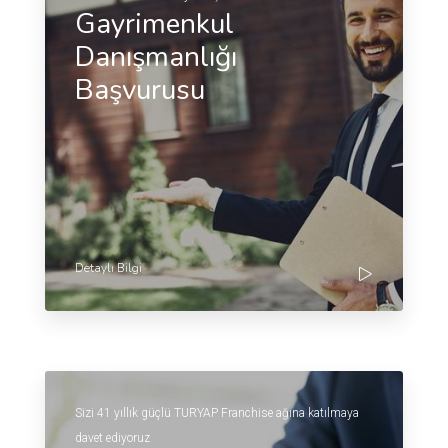
Gayrimenkul
Danışmanlığı
Başvurusu
Detaylı Bilgi
Sizi 41 yıllık güçlü TURYAP Franchise ağına katılmaya
davet ediyoruz