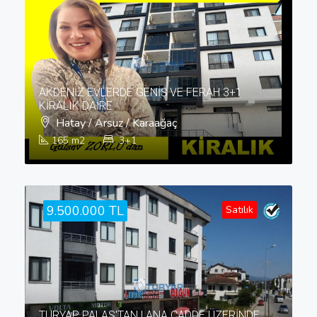
AKDENİZ EVLERDE GENİŞ VE FERAH 3+1
KİRALIK DAİRE
Hatay / Arsuz / Karaağaç
165
m2
3+1
9.500.000 TL
Satılık
TURYAP PALAS'TAN | ANA CADDE ÜZERİNDE