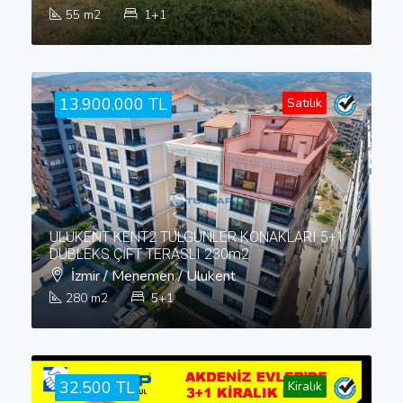
55
m2
1+1
13.900.000 TL
Satılık
ULUKENT KENT2 TÜLGÜNLER KONAKLARI 5+1
DUBLEKS ÇİFT TERASLI 230m2
İzmir / Menemen / Ulukent
280
m2
5+1
32.500 TL
Kiralık