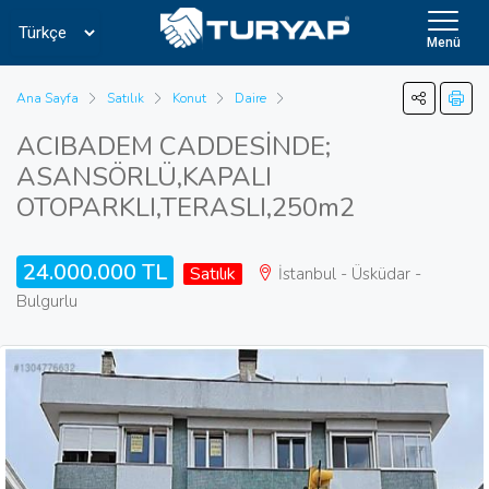
Menü
Ana Sayfa
Satılık
Konut
Daire
ACIBADEM CADDESİNDE;
ASANSÖRLÜ,KAPALI
OTOPARKLI,TERASLI,250m2
24.000.000 TL
Satılık
İstanbul - Üsküdar -
Bulgurlu