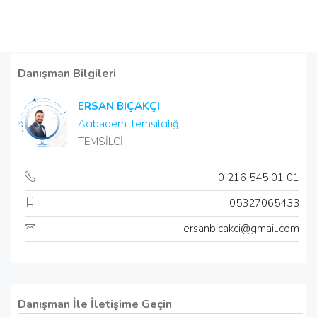
Danışman Bilgileri
ERSAN BIÇAKÇI
Acıbadem Temsilciliği
TEMSİLCİ
0 216 545 01 01
05327065433
ersanbicakci@gmail.com
Danışman İle İletişime Geçin