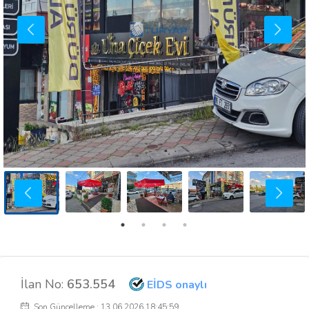
İlan No:
653.554
EİDS onaylı
Son Güncelleme : 13.06.2026 18:45:59