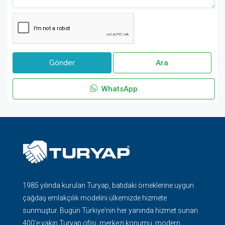
Ara
WhatsApp
1985 yılında kurulan Turyap, batıdaki örneklerine uygun
çağdaş emlakçılık modelini ülkemizde hizmete
sunmuştur. Bugün Türkiye'nin her yanında hizmet sunan
400'e yakın Turyap ofisi, merkezi konumu, modern