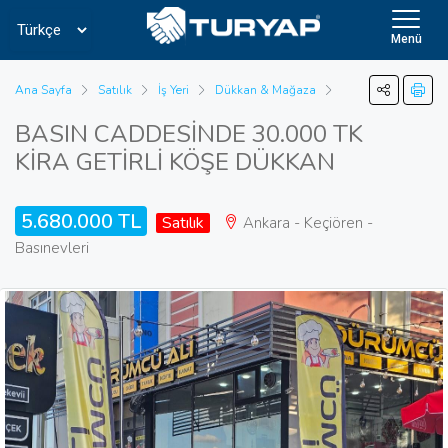
Menü
Ana Sayfa
Satılık
İş Yeri
Dükkan & Mağaza
BASIN CADDESİNDE 30.000 TK
KİRA GETİRLİ KÖŞE DÜKKAN
5.680.000 TL
Satılık
Ankara - Keçiören -
Basınevleri