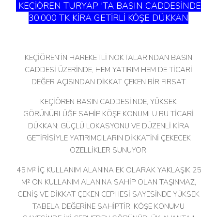
KEÇİÖREN TURYAP 'TA BASIN CADDESİNDE
30.000 TK KİRA GETİRLİ KÖŞE DÜKKAN
KEÇİÖREN’İN HAREKETLİ NOKTALARINDAN BASIN
CADDESİ ÜZERİNDE, HEM YATIRIM HEM DE TİCARİ
DEĞER AÇISINDAN DİKKAT ÇEKEN BİR FIRSAT
KEÇİÖREN BASIN CADDESİ’NDE, YÜKSEK
GÖRÜNÜRLÜĞE SAHİP KÖŞE KONUMLU BU TİCARİ
DÜKKAN; GÜÇLÜ LOKASYONU VE DÜZENLİ KİRA
GETİRİSİYLE YATIRIMCILARIN DİKKATİNİ ÇEKECEK
ÖZELLİKLER SUNUYOR.
45 M² İÇ KULLANIM ALANINA EK OLARAK YAKLAŞIK 25
M² ÖN KULLANIM ALANINA SAHİP OLAN TAŞINMAZ,
GENİŞ VE DİKKAT ÇEKEN CEPHESİ SAYESİNDE YÜKSEK
TABELA DEĞERİNE SAHİPTİR. KÖŞE KONUMU